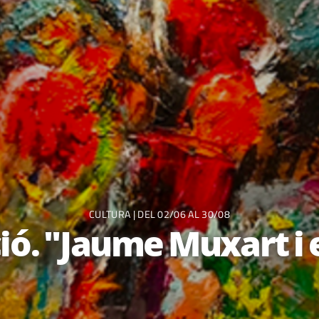
CULTURA
| DEL 02/06 AL 30/08
ió. "Jaume Muxart i e