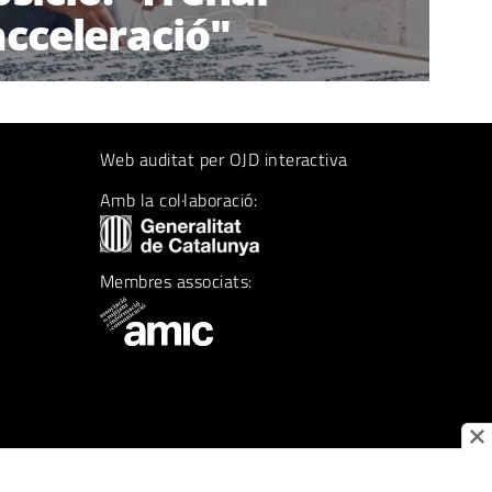
acceleració"
Web auditat per OJD interactiva
Amb la col·laboració:
Membres associats: