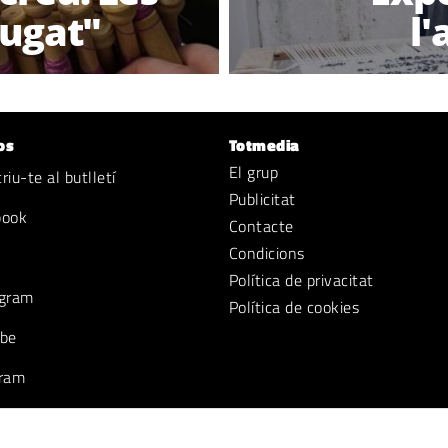
Cugat"
l'
os
Totmedia
El grup
iu-te al butlletí
Publicitat
book
Contacte
Condicions
Política de privacitat
gram
Política de cookies
be
ram
k