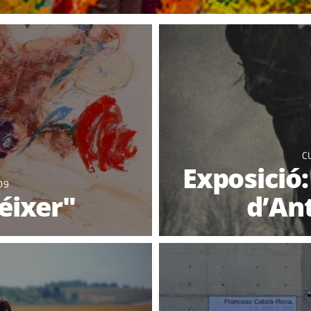
C
Exposició
09
éixer"
d’An