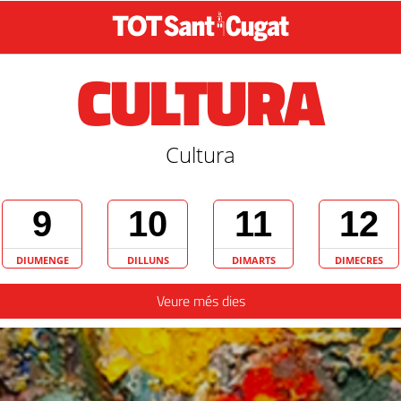
CULTURA
Cultura
9
10
11
12
DIUMENGE
DILLUNS
DIMARTS
DIMECRES
Veure més dies