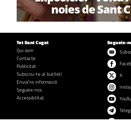
noies de Sant 
Tot Sant Cugat
Segueix-n
Qui som
Subscr
Contacte
Face
Publicitat
Subscriu-te al butlletí
X
Envia'ns informació
Insta
Segueix-nos
Accessibilitat
YouTu
Teleg
TikTo