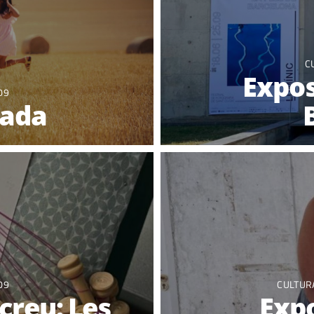
C
Expos
09
tada
09
CULTU
 creu: Les
Expo