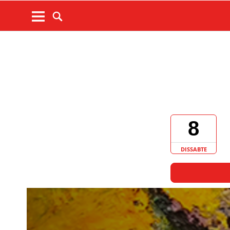
8
DISSABTE