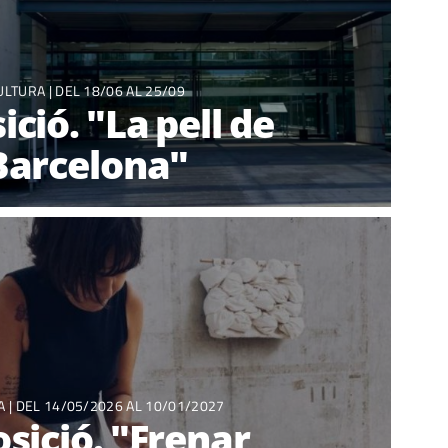
ULTURA
| DEL 18/06 AL 25/09
ició. "La pell de
Barcelona"
RA
| DEL 14/05/2026 AL 10/01/2027
sició. "Frenar