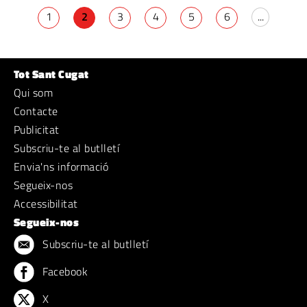
1
2
3
4
5
6
...
Tot Sant Cugat
Qui som
Contacte
Publicitat
Subscriu-te al butlletí
Envia'ns informació
Segueix-nos
Accessibilitat
Segueix-nos
Subscriu-te al butlletí
Facebook
X