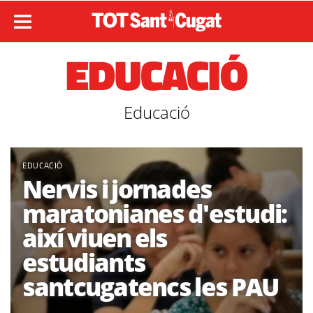
EDUCACIÓ
Educació
EDUCACIÓ
Nervis i jornades
maratonianes d'estudi:
així viuen els
estudiants
santcugatencs les PAU