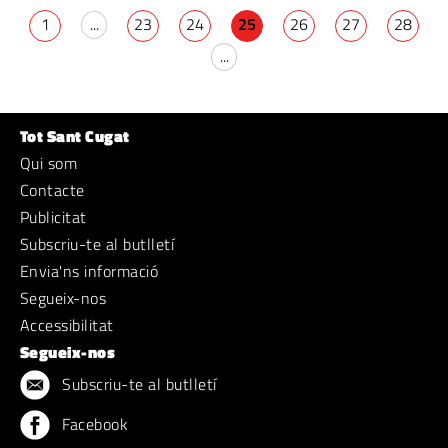
1
...
23
24
25
26
27
28
...
Tot Sant Cugat
Qui som
Contacte
Publicitat
Subscriu-te al butlletí
Envia'ns informació
Segueix-nos
Accessibilitat
Segueix-nos
Subscriu-te al butlletí
Facebook