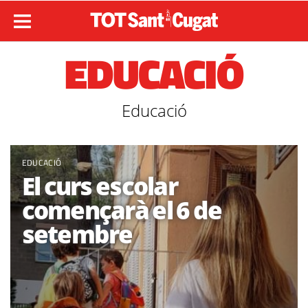
EDUCACIÓ
Educació
EDUCACIÓ
El curs escolar
començarà el 6 de
setembre