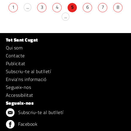
1
...
3
4
5
6
7
8
...
Tot Sant Cugat
Qui som
Contacte
Publicitat
Subscriu-te al butlletí
Envia'ns informació
Segueix-nos
Accessibilitat
Segueix-nos
Subscriu-te al butlletí
Facebook