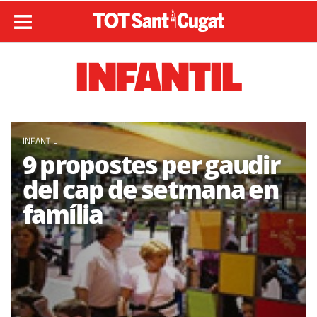
INFANTIL
INFANTIL
9 propostes per gaudir
del cap de setmana en
família