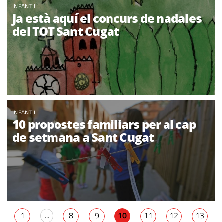
INFANTIL
Ja està aquí el concurs de nadales
del TOT Sant Cugat
INFANTIL
10 propostes familiars per al cap
de setmana a Sant Cugat
1
...
8
9
10
11
12
13