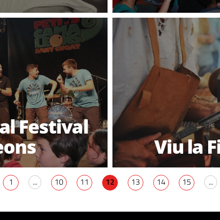
l Festival
eons
Viu la 
1
...
10
11
12
13
14
15
...