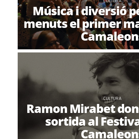
CULTURA
Música i diversió p
menuts el primer mat
Camaleon
CULTURA
Ramon Mirabet dona 
sortida al Festiva
Camaleon