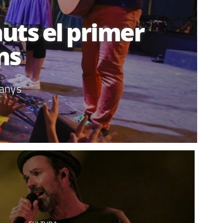
uts el primer
ns
 anys