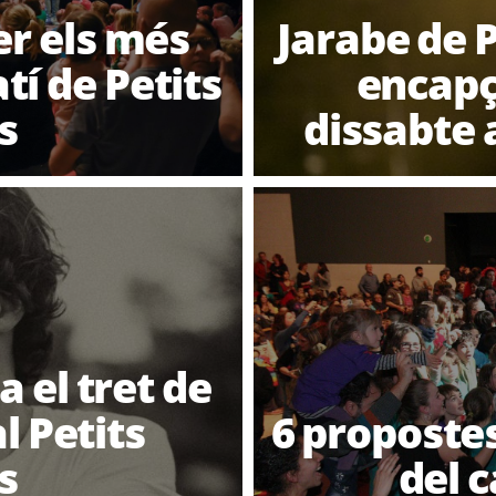
er els més
Jarabe de 
í de Petits
encapça
s
dissabte 
el tret de
l Petits
6 propostes
s
del 