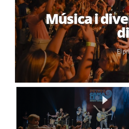
Música i div
d
El p