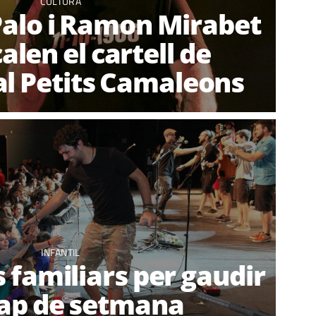
CULTURA
Palo i Ramon Mirabet
len el cartell de
al Petits Camaleons
INFANTIL
 familiars per gaudir
cap de setmana