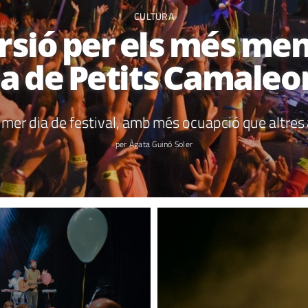
CULTURA
ersió per els més men
ia de Petits Camaleo
rimer dia de festival, amb més ocuapció que altres
per Àgata Guinó Soler