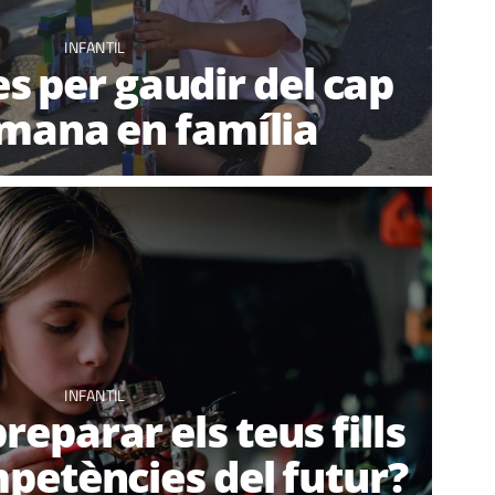
INFANTIL
s per gaudir del cap
mana en família
INFANTIL
eparar els teus fills
mpetències del futur?