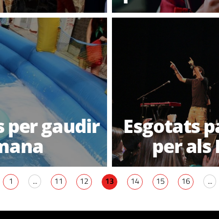
s per gaudir
Esgotats p
tmana
per als
1
...
11
12
13
14
15
16
...