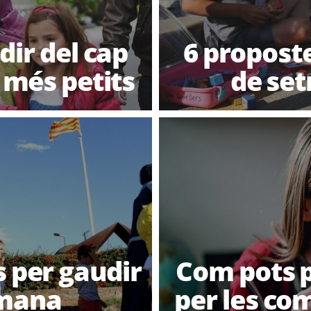
dir del cap
6 proposte
 més petits
de set
s per gaudir
Com pots pr
tmana
per les co