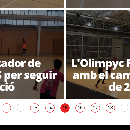
tador de
L'Olimpyc F
S per seguir
amb el cam
ció
de 
1
...
13
14
15
16
17
18
...