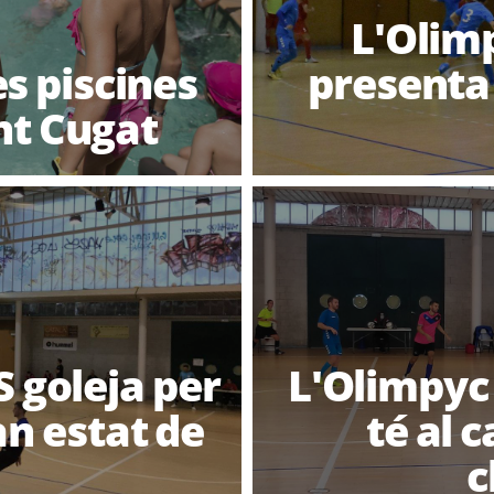
L'Olimp
es piscines
presenta 
nt Cugat
S goleja per
L'Olimpyc 
an estat de
té al c
c