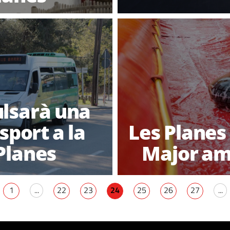
lsarà una
sport a la
Les Planes 
Planes
Major am
1
...
22
23
24
25
26
27
...