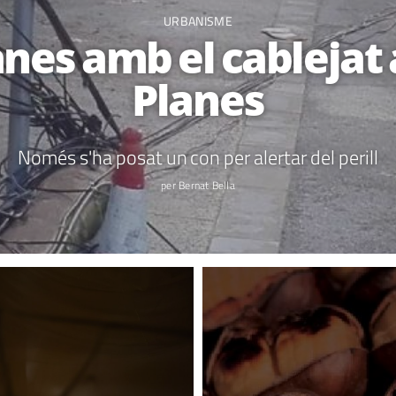
URBANISME
es amb el cablejat a
Planes
Només s'ha posat un con per alertar del perill
per Bernat Bella