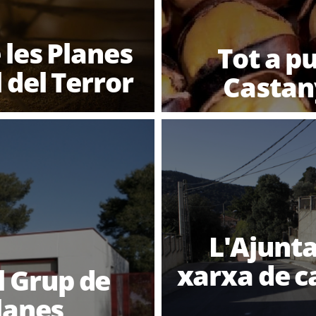
e les Planes
Tot a pu
 del Terror
Castan
L'Ajunt
xarxa de ca
l Grup de
lanes