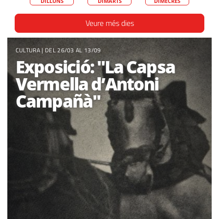
DILLUNS
DIMARTS
DIMECRES
Veure més dies
CULTURA
| DEL 26/03 AL 13/09
Exposició: "La Capsa
Vermella d’Antoni
Campañà"