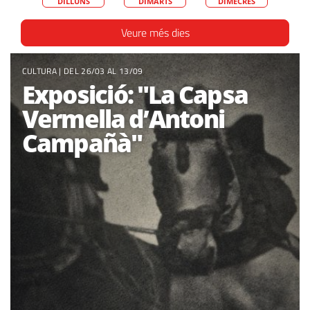
DILLUNS
DIMARTS
DIMECRES
Veure més dies
CULTURA
| DEL 26/03 AL 13/09
Exposició: "La Capsa
Vermella d’Antoni
Campañà"