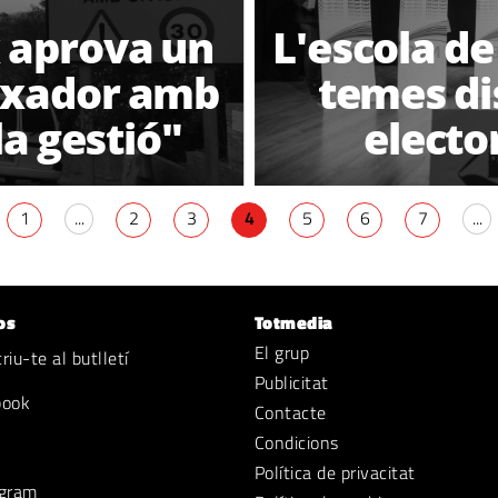
x aprova un
L'escola de
aixador amb
temes di
la gestió"
electo
1
...
2
3
4
5
6
7
...
os
Totmedia
El grup
iu-te al butlletí
Publicitat
book
Contacte
Condicions
Política de privacitat
gram