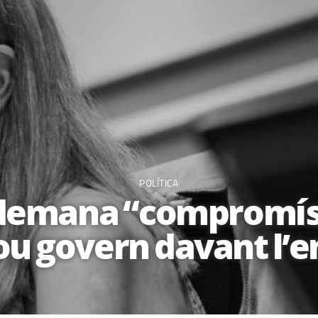
POLÍTICA
a demana “compromís
nou govern davant l’