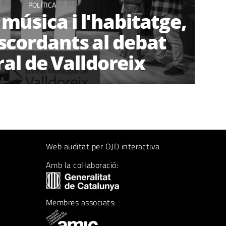
POLÍTICA
 música i l'habitatge,
scordants al debat
ral de Valldoreix
Web auditat per OJD interactiva
Amb la col·laboració:
Membres associats: