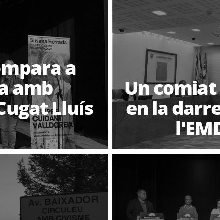
ompara a
da amb
Un comiat
Cugat Lluís
en la darr
l'EM