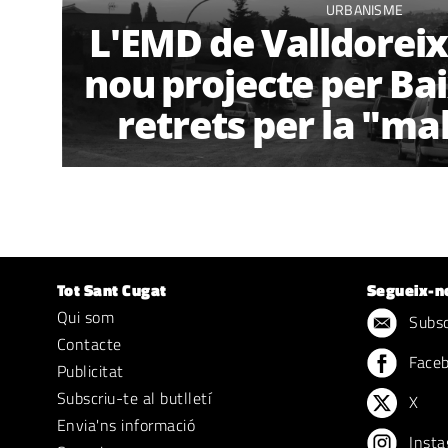
URBANISME
L'EMD de Valldorei
nou projecte per B
retrets per la "ma
Tot Sant Cugat
Segueix-n
Qui som
Subscr
Contacte
Face
Publicitat
Subscriu-te al butlletí
X
Envia'ns informació
Insta