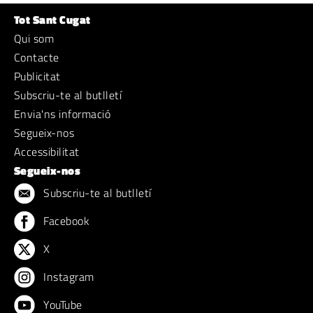
Tot Sant Cugat
Qui som
Contacte
Publicitat
Subscriu-te al butlletí
Envia'ns informació
Segueix-nos
Accessibilitat
Segueix-nos
Subscriu-te al butlletí
Facebook
X
Instagram
YouTube