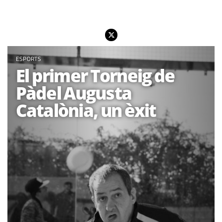
ESPORTS
El primer Torneig de
Pàdel Augusta
Catalònia, un èxit