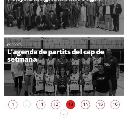
ESPORTS
L'agenda de partits del cap de
setmana
1
...
11
12
13
14
15
16
...