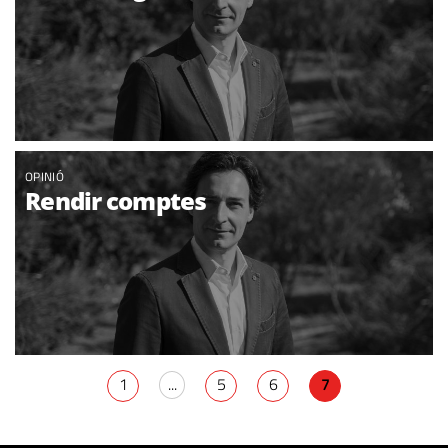
OPINIÓ
Rendir comptes
1
...
5
6
7