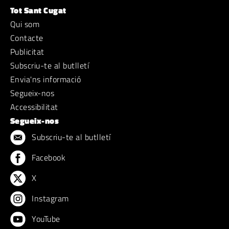
Tot Sant Cugat
Qui som
Contacte
Publicitat
Subscriu-te al butlletí
Envia'ns informació
Segueix-nos
Accessibilitat
Segueix-nos
Subscriu-te al butlletí
Facebook
X
Instagram
YouTube