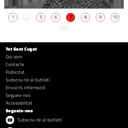
1
...
5
6
7
8
9
10
...
Tot Sant Cugat
Qui som
Contacte
Publicitat
Subscriu-te al butlletí
Envia'ns informació
Segueix-nos
Accessibilitat
Segueix-nos
Subscriu-te al butlletí