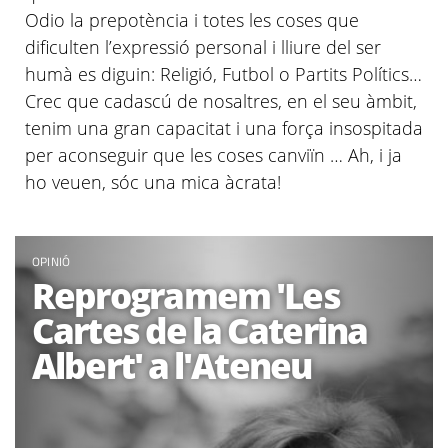
Odio la prepotència i totes les coses que
dificulten l’expressió personal i lliure del ser
humà es diguin: Religió, Futbol o Partits
Polítics…
Crec que cadascú de nosaltres, en el seu
àmbit
,
tenim una gran capacitat i una força insospitada
per aconseguir que les coses canviïn … Ah, i ja
ho veuen, sóc una mica
àcrata
!
OPINIÓ
Reprogramem 'Les
Cartes de la Caterina
Albert' a l'Ateneu