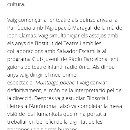
cultura.
Vaig començar a fer teatre als quinze anys a la
Parròquia amb
l’Agrupació
Maragall de la mà de
Joan
Llamas
. Vaig
simultaniejar
els assajos amb
els anys de
l’Institut
del Teatre i amb les
col·
laboracions
amb Salvador
Escamilla
al
programa Club Juvenil de Ràdio Barcelona fent
guions de teatre infantil
radiofònic…Als
dinou
anys vaig dirigir el meu primer
espectacle,
Muntatge poètic
. I vaig canviar,
definitivament, el món de la interpretació pel de
la direcció. Després vaig estudiar Filosofia i
Lletres a
l’Autònoma
i això va completar la meva
visió de les Humanitats que
m’ha
portat a
treballar en benefici de la dignitat de les
persones i dels drets humans.