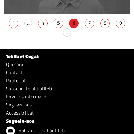
1
...
4
5
6
7
8
9
...
Tot Sant Cugat
Qui som
Contacte
Publicitat
Subscriu-te al butlletí
Envia'ns informació
Segueix-nos
Accessibilitat
Segueix-nos
Subscriu-te al butlletí