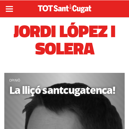
JORDI LÓPEZ I
SOLERA
OPINIÓ
La lliçó santcugatenca!