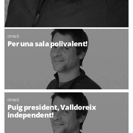
OPINIÓ
Per una sala polivalent!
OPINIÓ
Puig president, Valldoreix
independent!