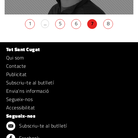
1
...
5
6
7
8
Tot Sant Cugat
Qui som
Contacte
Publicitat
Subscriu-te al butlletí
Envia'ns informació
Segueix-nos
Accessibilitat
Segueix-nos
Subscriu-te al butlletí
Facebook