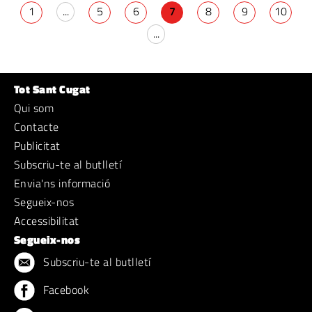
1
...
5
6
7
8
9
10
...
Tot Sant Cugat
Qui som
Contacte
Publicitat
Subscriu-te al butlletí
Envia'ns informació
Segueix-nos
Accessibilitat
Segueix-nos
Subscriu-te al butlletí
Facebook