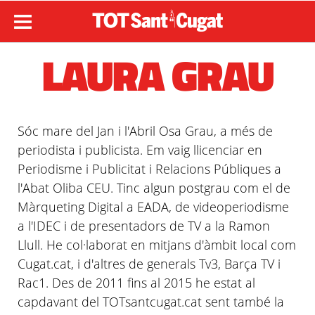
LAURA GRAU
Sóc mare del Jan i l'Abril Osa Grau, a més de
periodista i publicista. Em vaig llicenciar en
Periodisme i Publicitat i Relacions Públiques a
l'Abat Oliba
CEU
. Tinc algun postgrau com el de
Màrqueting Digital a
EADA
, de
videoperiodisme
a l'
IDEC
i de presentadors de TV a la Ramon
Llull. He col·laborat en mitjans d'àmbit local com
Cugat.cat, i d'altres de generals
Tv3
, Barça TV i
Rac1
. Des de 2011 fins al 2015 he estat al
capdavant del
TOTsantcugat
.cat sent també la