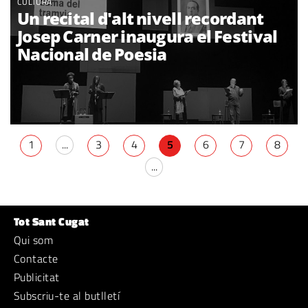
CULTURA
Un recital d'alt nivell recordant
Josep Carner inaugura el Festival
Nacional de Poesia
1
...
3
4
5
6
7
8
...
Tot Sant Cugat
Qui som
Contacte
Publicitat
Subscriu-te al butlletí