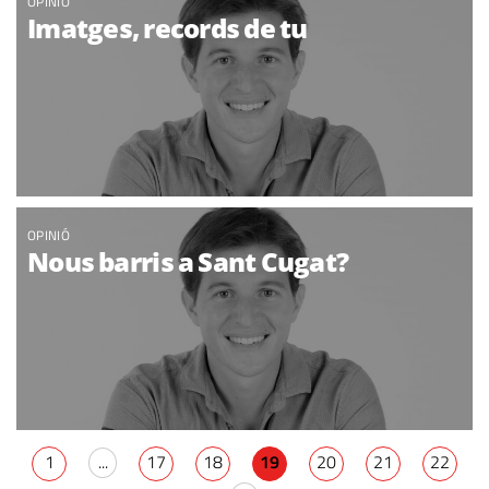
OPINIÓ
Imatges, records de tu
OPINIÓ
Nous barris a Sant Cugat?
1
...
17
18
19
20
21
22