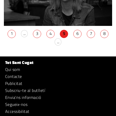
1
...
3
4
5
6
7
8
...
Tot Sant Cugat
Qui som
Contacte
Publicitat
Subscriu-te al butlletí
Envia'ns informació
Segueix-nos
Accessibilitat