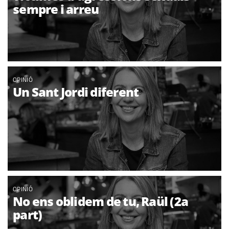
sempre i arreu
OPINIÓ
Un Sant Jordi diferent
OPINIÓ
No ens oblidem de tu, Raül (2a
part)