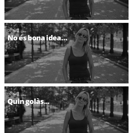
OPINIÓ
No és bona idea…
OPINIÓ
Quin golàs...