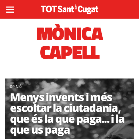
MÒNICA
CAPELL
OPINIÓ
Menys invents i més
escoltar la ciutadania,
que és la que paga... i la
que us paga