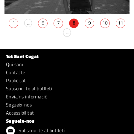
1
...
6
7
8
9
10
11
...
Tot Sant Cugat
Qui som
Contacte
Publicitat
Subscriu-te al butlletí
Envia'ns informació
Segueix-nos
Accessibilitat
Segueix-nos
Subscriu-te al butlletí