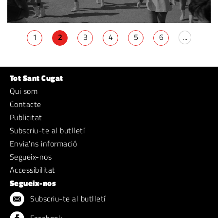
1
2
3
4
5
6
...
Tot Sant Cugat
Qui som
Contacte
Publicitat
Subscriu-te al butlletí
Envia'ns informació
Segueix-nos
Accessibilitat
Segueix-nos
Subscriu-te al butlletí
Facebook