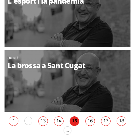
L'esport i la pandèmia
OPINIÓ
La brossa a Sant Cugat
1
...
13
14
15
16
17
18
...