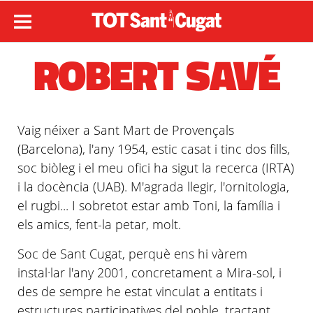
ROBERT SAVÉ
Vaig néixer a Sant Mart de Provençals
(Barcelona), l'any 1954, estic casat i tinc dos fills,
soc biòleg i el meu ofici ha sigut la recerca (IRTA)
i la docència (UAB). M'agrada llegir, l'ornitologia,
el rugbi... I sobretot estar amb Toni, la família i
els amics, fent-la petar, molt.
Soc de Sant Cugat, perquè ens hi vàrem
instal·lar l'any 2001, concretament a Mira-sol, i
des de sempre he estat vinculat a entitats i
estructures participatives del poble, tractant