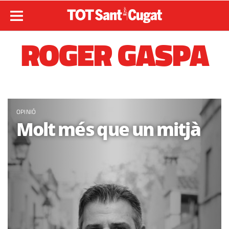
ROGER GASPA
OPINIÓ
Molt més que un mitjà