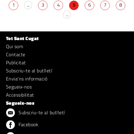
1
...
3
4
5
6
7
8
...
Tot Sant Cugat
Qui som
Contacte
Publicitat
Subscriu-te al butlletí
Envia'ns informació
Segueix-nos
Accessibilitat
Segueix-nos
Subscriu-te al butlletí
Facebook