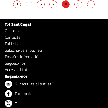
1
...
6
7
8
9
10
Tot Sant Cugat
Qui som
Contacte
Publicitat
Subscriu-te al butlletí
Envia'ns informació
Segueix-nos
Accessibilitat
Segueix-nos
Subscriu-te al butlletí
Facebook
X