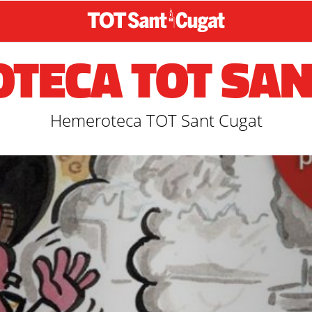
TECA TOT SAN
Hemeroteca TOT Sant Cugat