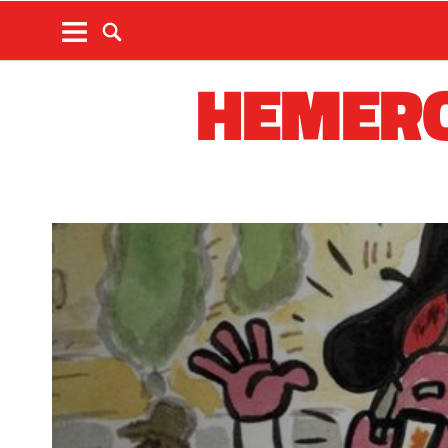
HEMERO