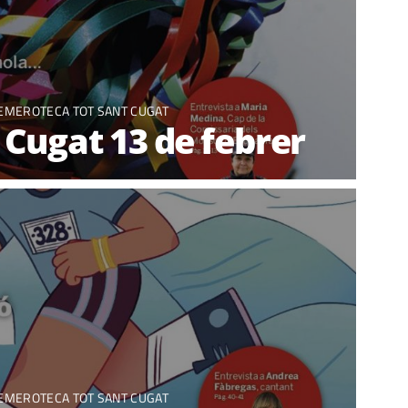
EMEROTECA TOT SANT CUGAT
 Cugat 13 de febrer
EMEROTECA TOT SANT CUGAT