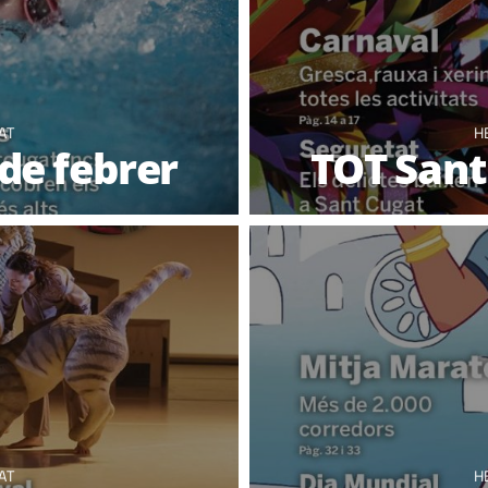
AT
H
de febrer
TOT Sant
AT
H