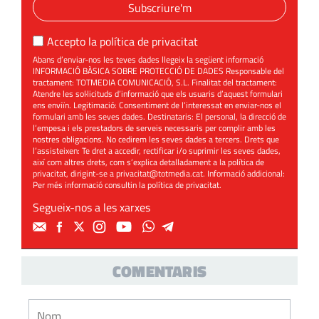
Subscriure'm
Accepto la
política de privacitat
Abans d’enviar-nos les teves dades llegeix la següent informació
INFORMACIÓ BÀSICA SOBRE PROTECCIÓ DE DADES Responsable del
tractament: TOTMEDIA COMUNICACIÓ, S.L. Finalitat del tractament:
Atendre les sol·licituds d’informació que els usuaris d’aquest formulari
ens enviïn. Legitimació: Consentiment de l’interessat en enviar-nos el
formulari amb les seves dades. Destinataris: El personal, la direcció de
l’empesa i els prestadors de serveis necessaris per complir amb les
nostres obligacions. No cedirem les seves dades a tercers. Drets que
l’assisteixen: Te dret a accedir, rectificar i/o suprimir les seves dades,
així com altres drets, com s’explica detalladament a la política de
privacitat, dirigint-se a
privacitat@totmedia.cat
. Informació addicional:
Per més informació consultin la
política de privacitat
.
Segueix-nos a les xarxes
COMENTARIS