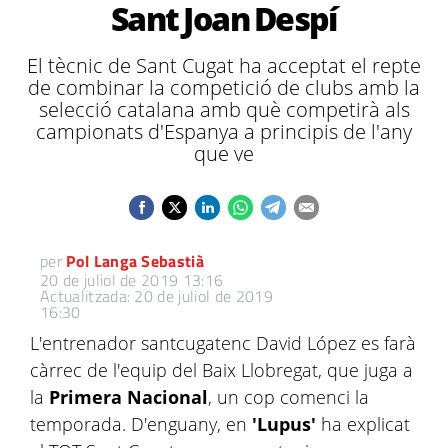
Sant Joan Despí
El tècnic de Sant Cugat ha acceptat el repte
de combinar la competició de clubs amb la
selecció catalana amb què competirà als
campionats d'Espanya a principis de l'any
que ve
per
Pol Langa Sebastià
20 de juliol de 2019 13:16
Actualitzada: 20 de juliol de 2019
16:30
L'entrenador santcugatenc David López es farà
càrrec de l'equip del Baix Llobregat, que juga a
la
Primera Nacional
, un cop comenci la
temporada. D'enguany, en
'Lupus'
ha explicat