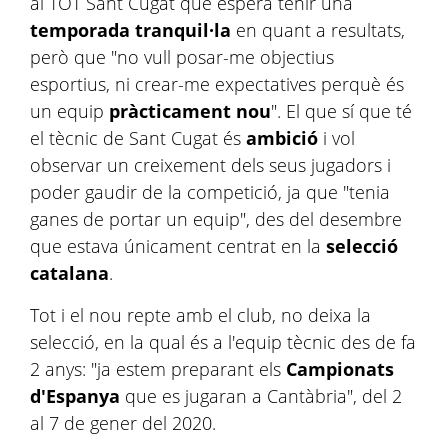
al TOT Sant Cugat que espera tenir una
temporada tranquil·la
en quant a resultats,
però que "no vull posar-me objectius
esportius, ni crear-me expectatives perquè és
un equip
pràcticament nou
". El que sí que té
el tècnic de Sant Cugat és
ambició
i vol
observar un creixement dels seus jugadors i
poder gaudir de la competició, ja que "tenia
ganes de portar un equip", des del desembre
que estava únicament centrat en la
selecció
catalana
.
Tot i el nou repte amb el club, no deixa la
selecció, en la qual és a l'equip tècnic des de fa
2 anys: "ja estem preparant els
Campionats
d'Espanya
que es jugaran a Cantàbria", del 2
al 7 de gener del 2020.