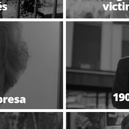
és
vict
190
presa