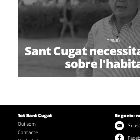
OPINIÓ
Sant Cugat necessit
sobre l'habit
Tot Sant Cugat
Segueix-n
Qui som
Subscr
Contacte
Face