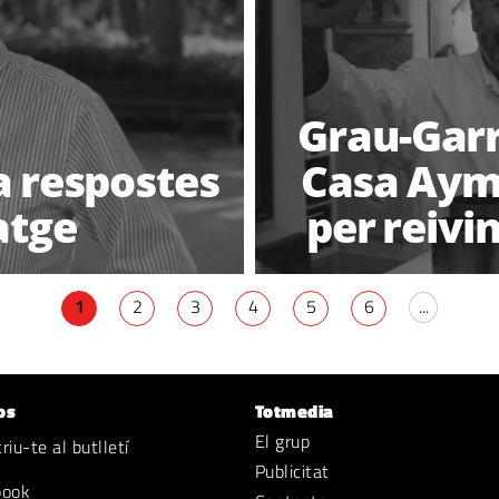
Grau-Garri
a respostes
Casa Ayma
atge
per reivin
1
2
3
4
5
6
...
os
Totmedia
El grup
iu-te al butlletí
Publicitat
book