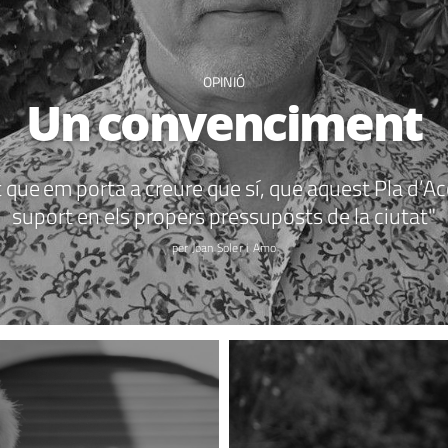
OPINIÓ
Un convenciment
 que em porta a creure que sí, que aquest Pla d’Ac
suport en els propers pressuposts de la ciutat"
per Joan Soler i Amo