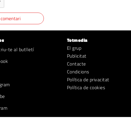
os
Totmedia
El grup
iu-te al butlletí
Publicitat
book
Contacte
Condicions
Política de privacitat
gram
Política de cookies
be
ram
k