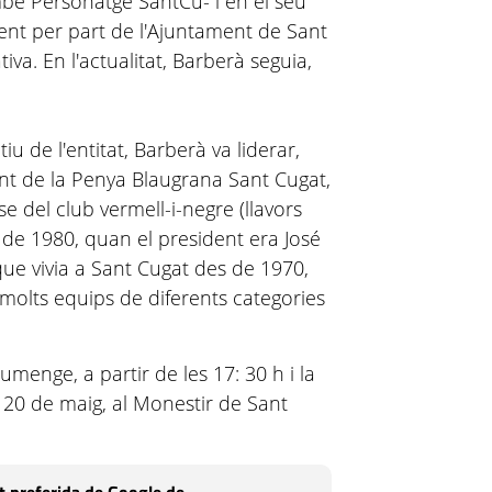
ambé Personatge SantCu- i en el seu
nt per part de l'Ajuntament de Sant
. En l'actualitat, Barberà seguia,
u de l'entitat, Barberà va liderar,
nt de la Penya Blaugrana Sant Cugat,
se del club vermell-i-negre (llavors
de 1980, quan el president era José
que vivia a Sant Cugat des de 1970,
 molts equips de diferents categories
umenge, a partir de les 17: 30 h i la
 20 de maig, al Monestir de Sant