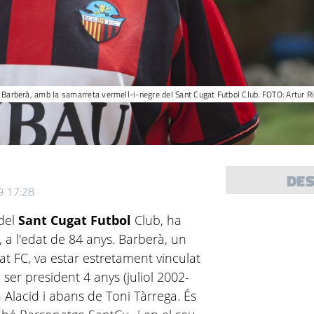
 Barberà, amb la samarreta vermell-i-negre del Sant Cugat Futbol Club. FOTO: Artur R
DE
9 17:28
 del
Sant Cugat Futbol
Club, ha
a l'edat de 84 anys. Barberà, un
at FC, va estar estretament vinculat
 ser president 4 anys (juliol 2002-
 Alacid i abans de Toni Tàrrega. És