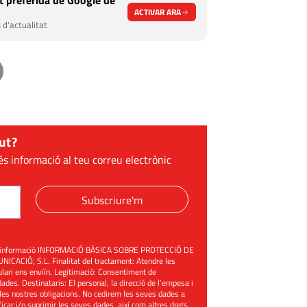
 preferida de Google de
ACTIVAR ARA
 d'actualitat
ut?
és informació al teu correu electrònic
Subscriure'm
üent informació INFORMACIÓ BÀSICA SOBRE PROTECCIÓ DE
ACIÓ, S.L. Finalitat del tractament: Atendre les
mulari ens enviïn. Legitimació: Consentiment de
ades. Destinataris: El personal, la direcció de l’empesa i
les nostres obligacions. No cedirem les seves dades a
ificar i/o suprimir les seves dades, així com altres drets,