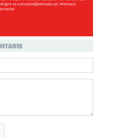
 dirigint-se a
privacitat@totmedia.cat
. Informació
 privacitat
.
NTARIS