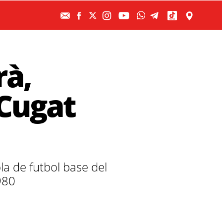
rà,
 Cugat
la de futbol base del
980