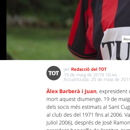
Àlex
per
Redacció del TOT
19 de maig de 2019 10:44
Actualitzada: 20 de maig de 201
Àlex Barberà i Juan
, expresident
mort aquest diumenge, 19 de maig, 
dels socis més estimats al Sant Cug
al club des del 1971 fins al 2006. Va
juliol 2006), després de José Ramon