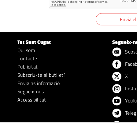
Tot Sant Cugat
Segueix-n
Qui som
Subscr
Contacte
Face
Publicitat
Subscriu-te al butlletí
X
Envia'ns informació
Insta
Segueix-nos
Accessibilitat
YouTu
Teleg
TikTo