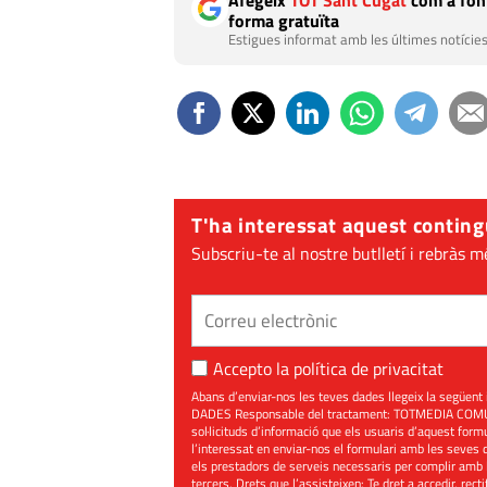
Afegeix
TOT Sant Cugat
com a font
forma gratuïta
Estigues informat amb les últimes notícies
T'ha interessat aquest conting
Subscriu-te al nostre butlletí i rebràs m
Accepto la
política de privacitat
Abans d’enviar-nos les teves dades llegeix la seg
DADES Responsable del tractament: TOTMEDIA COMUNIC
sol·licituds d’informació que els usuaris d’aquest for
l’interessat en enviar-nos el formulari amb les seves d
els prestadors de serveis necessaris per complir amb 
tercers. Drets que l’assisteixen: Te dret a accedir, rect