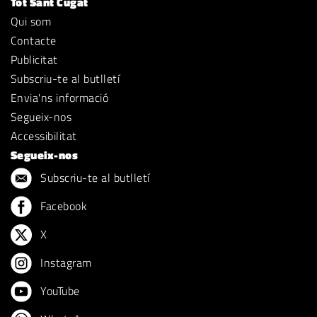
Tot Sant Cugat
Qui som
Contacte
Publicitat
Subscriu-te al butlletí
Envia'ns informació
Segueix-nos
Accessibilitat
Segueix-nos
Subscriu-te al butlletí
Facebook
X
Instagram
YouTube