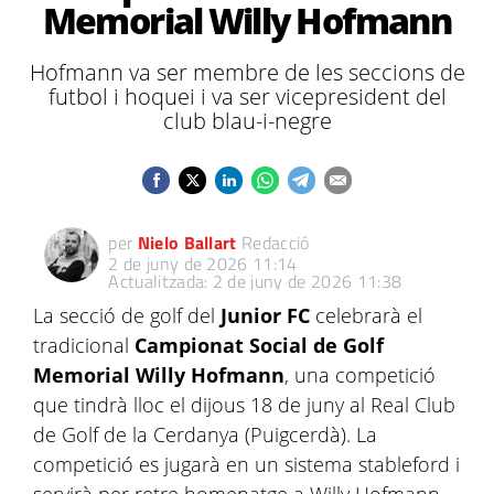
Memorial Willy Hofmann
Hofmann va ser membre de les seccions de
futbol i hoquei i va ser vicepresident del
club blau-i-negre
per
Nielo Ballart
Redacció
2 de juny de 2026 11:14
Actualitzada: 2 de juny de 2026 11:38
La secció de golf del
Junior FC
celebrarà el
tradicional
Campionat Social de Golf
Memorial Willy Hofmann
, una competició
que tindrà lloc el dijous 18 de juny al Real Club
de Golf de la Cerdanya (Puigcerdà). La
competició es jugarà en un sistema stableford i