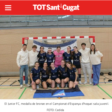
El Junior FC, medalla de bronze en el Campionat d'Espanya d'hoquei sala juvenil.
FOTO: Cedida