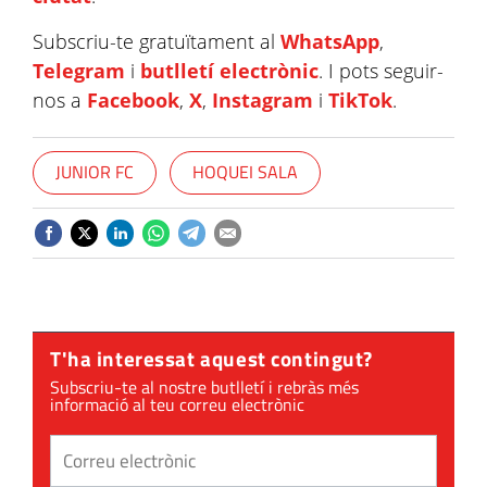
Subscriu-te gratuïtament al
WhatsApp
,
Telegram
i
butlletí electrònic
. I pots seguir-
nos a
Facebook
,
X
,
Instagram
i
TikTok
.
JUNIOR FC
HOQUEI SALA
T'ha interessat aquest contingut?
Subscriu-te al nostre butlletí i rebràs més
informació al teu correu electrònic