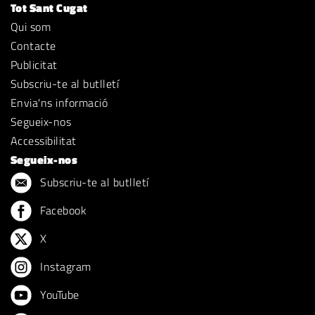
Tot Sant Cugat
Qui som
Contacte
Publicitat
Subscriu-te al butlletí
Envia'ns informació
Segueix-nos
Accessibilitat
Segueix-nos
Subscriu-te al butlletí
Facebook
X
Instagram
YouTube