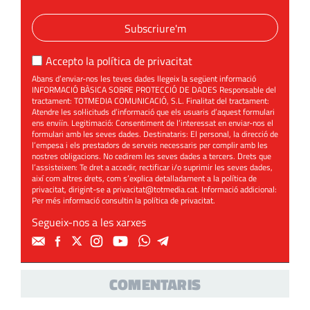
Subscriure'm
Accepto la
política de privacitat
Abans d’enviar-nos les teves dades llegeix la següent informació
INFORMACIÓ BÀSICA SOBRE PROTECCIÓ DE DADES Responsable del
tractament: TOTMEDIA COMUNICACIÓ, S.L. Finalitat del tractament:
Atendre les sol·licituds d’informació que els usuaris d’aquest formulari
ens enviïn. Legitimació: Consentiment de l’interessat en enviar-nos el
formulari amb les seves dades. Destinataris: El personal, la direcció de
l’empesa i els prestadors de serveis necessaris per complir amb les
nostres obligacions. No cedirem les seves dades a tercers. Drets que
l’assisteixen: Te dret a accedir, rectificar i/o suprimir les seves dades,
així com altres drets, com s’explica detalladament a la política de
privacitat, dirigint-se a
privacitat@totmedia.cat
. Informació addicional:
Per més informació consultin la
política de privacitat
.
Segueix-nos a les xarxes
COMENTARIS