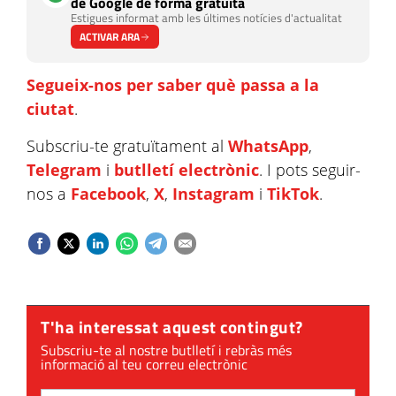
de Google de forma gratuïta
Estigues informat amb les últimes notícies d'actualitat
ACTIVAR ARA
Segueix-nos per saber què passa a la
ciutat
.
Subscriu-te gratuïtament al
WhatsApp
,
Telegram
i
butlletí electrònic
. I pots seguir-
nos a
Facebook
,
X
,
Instagram
i
TikTok
.
T'ha interessat aquest contingut?
Subscriu-te al nostre butlletí i rebràs més
informació al teu correu electrònic