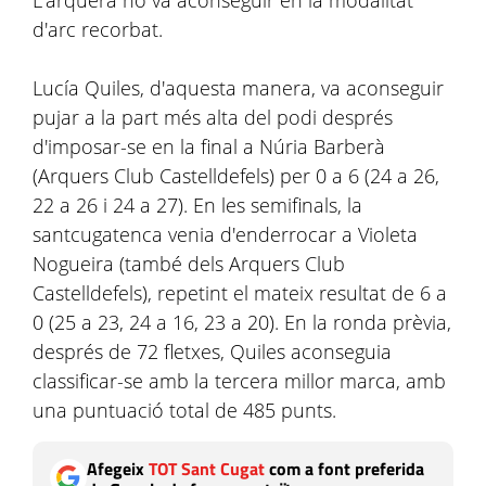
L'arquera ho va aconseguir en la modalitat
d'arc recorbat.
Lucía Quiles, d'aquesta manera, va aconseguir
pujar a la part més alta del podi després
d'imposar-se en la final a Núria Barberà
(Arquers Club Castelldefels) per 0 a 6 (24 a 26,
22 a 26 i 24 a 27). En les semifinals, la
santcugatenca venia d'enderrocar a Violeta
Nogueira (també dels Arquers Club
Castelldefels), repetint el mateix resultat de 6 a
0 (25 a 23, 24 a 16, 23 a 20). En la ronda prèvia,
després de 72 fletxes, Quiles aconseguia
classificar-se amb la tercera millor marca, amb
una puntuació total de 485 punts.
Afegeix
TOT Sant Cugat
com a font preferida