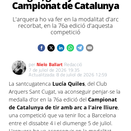
Campionat de Catalunya
L'arquera ho va fer en la modalitat d'arc
recorbat, en la 76a edició d'aquesta
competició
per
Nielo Ballart
Redacció
7 de juliol de 2026 19:35
Actualitzada: 8 de juliol de 2026 12:59
La santcugatenca
Lucía Quiles
, del Club
Arquers Sant Cugat, va aconseguir penjar-se la
medalla d'or en la 76a edició del
Campionat
de Catalunya de tir amb arc a l'aire lliure
,
una competició que va tenir lloc a Barcelona
entre el dissabte 4 i el diumenge 5 de juliol.