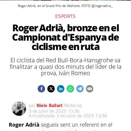
Roger Adrià, en el Grand Prix de Wallonie. FOTO: @rogeradria_
ESPORTS
Roger Adrià, bronze en el
Campionat d'Espanya de
ciclisme en ruta
El ciclista del Red Bull-Bora-Hansgrohe va
finalitzar a quasi dos minuts del líder de la
prova, Iván Romeo
per
Nielo Ballart
Redacció
3 de juliol de 2025 13:36
Actualitzada: 3 de juliol de 2025 13:36
Roger Adrià
segueix sent un referent en el