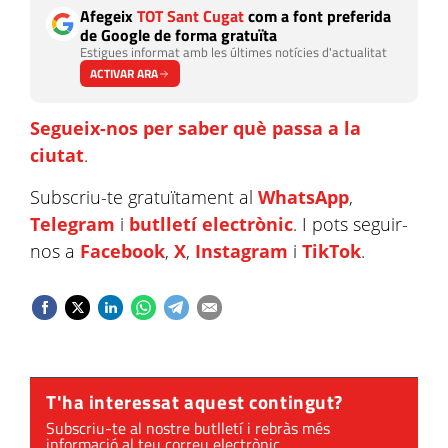
Afegeix
TOT Sant Cugat
com a font preferida
de Google de forma gratuïta
Estigues informat amb les últimes notícies d'actualitat
ACTIVAR ARA
Segueix-nos per saber què passa a la
ciutat
.
Subscriu-te gratuïtament al
WhatsApp
,
Telegram
i
butlletí electrònic
. I pots seguir-
nos a
Facebook
,
X
,
Instagram
i
TikTok
.
T'ha interessat aquest contingut?
Subscriu-te al nostre butlletí i rebràs més
informació al teu correu electrònic