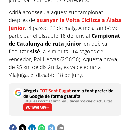
júnior van competir 54 corredors.
Adrià aconseguia aquest subcampionat
després de
guanyar la Volta Ciclista a Àlaba
Júnior
, el passat 22 de maig. A més, també va
participar el dissabte 18 de juny al
Campionat
de Catalunya de ruta júnior
, en què va
finalitzar
sisè
, a 3 minuts i 14 segons del
vencedor, Pol Hervàs (2:36:36). Aquesta prova,
de 95 km de distància, es va celebrar a
Vilajuïga, el dissabte 18 de juny.
Afegeix
TOT Sant Cugat
com a font preferida
de Google de forma gratuïta
Estigues informat amb les últimes notícies d'actualitat
ACTIVAR ARA