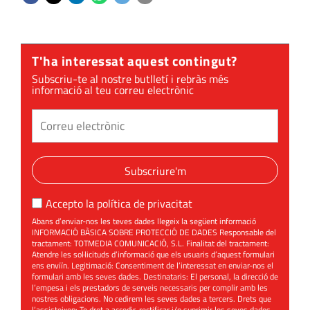
T'ha interessat aquest contingut?
Subscriu-te al nostre butlletí i rebràs més
informació al teu correu electrònic
Subscriure'm
Accepto la
política de privacitat
Abans d’enviar-nos les teves dades llegeix la següent informació
INFORMACIÓ BÀSICA SOBRE PROTECCIÓ DE DADES Responsable del
tractament: TOTMEDIA COMUNICACIÓ, S.L. Finalitat del tractament:
Atendre les sol·licituds d’informació que els usuaris d’aquest formulari
ens enviïn. Legitimació: Consentiment de l’interessat en enviar-nos el
formulari amb les seves dades. Destinataris: El personal, la direcció de
l’empesa i els prestadors de serveis necessaris per complir amb les
nostres obligacions. No cedirem les seves dades a tercers. Drets que
l’assisteixen: Te dret a accedir, rectificar i/o suprimir les seves dades,