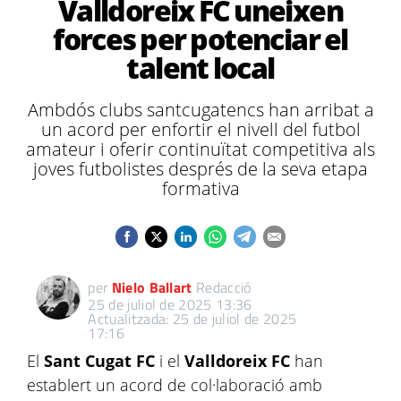
Valldoreix FC uneixen
forces per potenciar el
talent local
Ambdós clubs santcugatencs han arribat a
un acord per enfortir el nivell del futbol
amateur i oferir continuïtat competitiva als
joves futbolistes després de la seva etapa
formativa
per
Nielo Ballart
Redacció
25 de juliol de 2025 13:36
Actualitzada: 25 de juliol de 2025
17:16
El
Sant Cugat FC
i el
Valldoreix FC
han
establert un acord de col·laboració amb