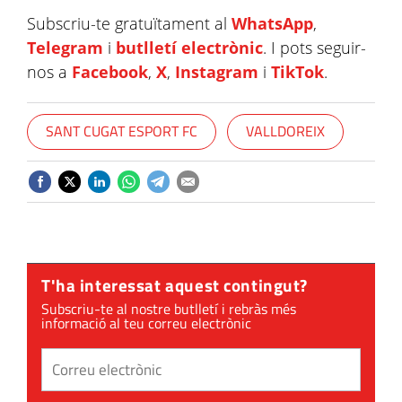
Subscriu-te gratuïtament al
WhatsApp
,
Telegram
i
butlletí electrònic
. I pots seguir-
nos a
Facebook
,
X
,
Instagram
i
TikTok
.
SANT CUGAT ESPORT FC
VALLDOREIX
T'ha interessat aquest contingut?
Subscriu-te al nostre butlletí i rebràs més
informació al teu correu electrònic