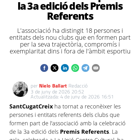
la 3a edició dels Premis
Referents
L'associació ha distingit 18 persones i
entitats dels nou clubs que en formen part
per la seva trajectòria, compromís i
exemplaritat dins i fora de l'àmbit esportiu
per
Nielo Ballart
Redacció
3 de juny de 2026 20:52
Actualitzada: 4 de juny de 2026 16:51
SantCugatCreix
ha tornat a reconèixer les
persones i entitats referents dels clubs que
formen part de l'associació amb la celebració
de la 3a edició dels
Premis Referents
. La