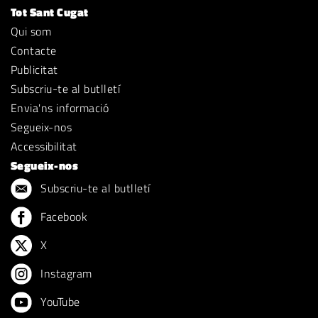
Tot Sant Cugat
Qui som
Contacte
Publicitat
Subscriu-te al butlletí
Envia'ns informació
Segueix-nos
Accessibilitat
Segueix-nos
Subscriu-te al butlletí
Facebook
X
Instagram
YouTube