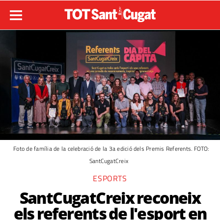
Foto de família de la celebració de la 3a edició dels Premis Referents. FOTO:
SantCugatCreix
ESPORTS
SantCugatCreix reconeix
els referents de l'esport en