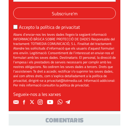
Subscriure'm
Accepto la
política de privacitat
Abans d’enviar-nos les teves dades llegeix la següent informació
INFORMACIÓ BÀSICA SOBRE PROTECCIÓ DE DADES Responsable del
tractament: TOTMEDIA COMUNICACIÓ, S.L. Finalitat del tractament:
Atendre les sol·licituds d’informació que els usuaris d’aquest formulari
ens enviïn. Legitimació: Consentiment de l’interessat en enviar-nos el
formulari amb les seves dades. Destinataris: El personal, la direcció de
l’empesa i els prestadors de serveis necessaris per complir amb les
nostres obligacions. No cedirem les seves dades a tercers. Drets que
l’assisteixen: Te dret a accedir, rectificar i/o suprimir les seves dades,
així com altres drets, com s’explica detalladament a la política de
privacitat, dirigint-se a
privacitat@totmedia.cat
. Informació addicional:
Per més informació consultin la
política de privacitat
.
Segueix-nos a les xarxes
COMENTARIS