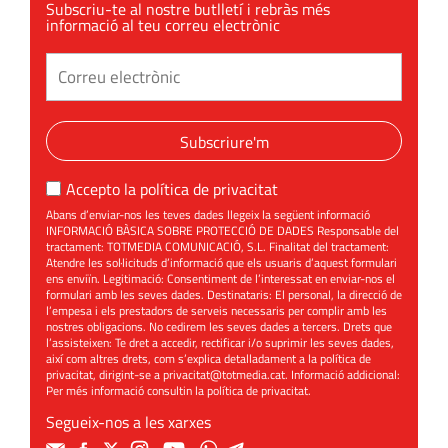
Subscriu-te al nostre butlletí i rebràs més
informació al teu correu electrònic
Subscriure'm
Accepto la
política de privacitat
Abans d’enviar-nos les teves dades llegeix la següent informació
INFORMACIÓ BÀSICA SOBRE PROTECCIÓ DE DADES Responsable del
tractament: TOTMEDIA COMUNICACIÓ, S.L. Finalitat del tractament:
Atendre les sol·licituds d’informació que els usuaris d’aquest formulari
ens enviïn. Legitimació: Consentiment de l’interessat en enviar-nos el
formulari amb les seves dades. Destinataris: El personal, la direcció de
l’empesa i els prestadors de serveis necessaris per complir amb les
nostres obligacions. No cedirem les seves dades a tercers. Drets que
l’assisteixen: Te dret a accedir, rectificar i/o suprimir les seves dades,
així com altres drets, com s’explica detalladament a la política de
privacitat, dirigint-se a
privacitat@totmedia.cat
. Informació addicional:
Per més informació consultin la
política de privacitat
.
Segueix-nos a les xarxes