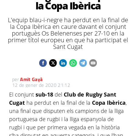
la Copa Ibèrica
L'equip blau-i-negre ha perdut en la final de
la Copa Ibèrica en caure davant el conjunt
portuguès Os Belenenses per 27-10 en la
primer títol europeu en que ha participat el
Sant Cugat
per
Amit Gayà
12 de gener de 2020 21:12
El conjunt
sub-18
del
Club de Rugby Sant
Cugat
ha perdut en la final de la
Copa Ibèrica
,
una final que disputen els campions de la lliga
portuguesa de rugbi i la lliga espanyola de
rugbi i que per primera vegada en la història
s'ha disputat en aquesta categoria, i que l'han