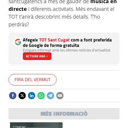
santcugatencs a més de gaudir de
música en
directe
i diferents activitats. Més endavant el
TOT t'anirà descobrint més detalls. T'ho
perdràs?
Afegeix
TOT Sant Cugat
com a font preferida
de Google de forma gratuïta
Estigues informat amb les últimes notícies d'actualitat
ACTIVAR ARA
FIRA DEL VERMUT
MÉS INFORMACIÓ
COMERÇ