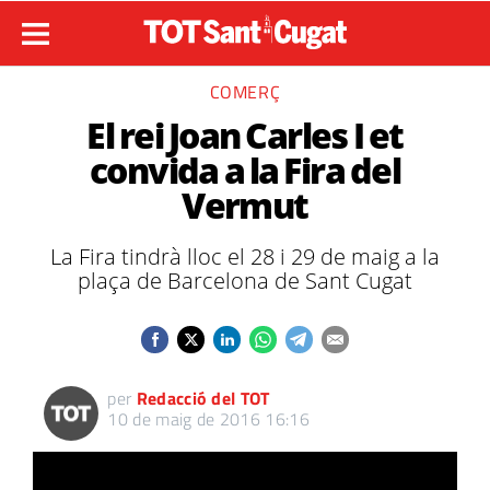
COMERÇ
El rei Joan Carles I et
convida a la Fira del
Vermut
La Fira tindrà lloc el 28 i 29 de maig a la
plaça de Barcelona de Sant Cugat
per
Redacció del TOT
10 de maig de 2016 16:16