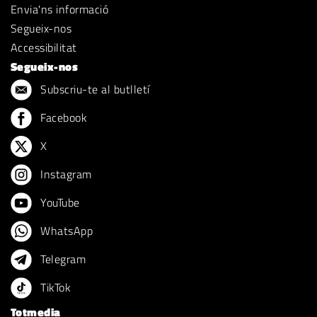
Envia'ns informació
Segueix-nos
Accessibilitat
Segueix-nos
Subscriu-te al butlletí
Facebook
X
Instagram
YouTube
WhatsApp
Telegram
TikTok
Totmedia