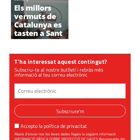
Els millors
vermuts de
Catalunya es
tasten a Sant
Cugat
T'ha interessat aquest contingut?
Subscriu-te al nostre butlletí i rebràs més
informació al teu correu electrònic
Subscriure'm
Accepto la
política de privacitat
Abans d’enviar-nos les teves dades llegeix la següent informació
INFORMACIÓ BÀSICA SOBRE PROTECCIÓ DE DADES Responsable del