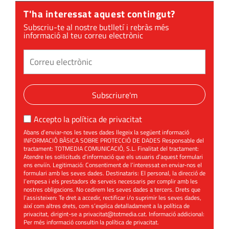
T'ha interessat aquest contingut?
Subscriu-te al nostre butlletí i rebràs més
informació al teu correu electrònic
Subscriure'm
Accepto la
política de privacitat
Abans d’enviar-nos les teves dades llegeix la següent informació
INFORMACIÓ BÀSICA SOBRE PROTECCIÓ DE DADES Responsable del
tractament: TOTMEDIA COMUNICACIÓ, S.L. Finalitat del tractament:
Atendre les sol·licituds d’informació que els usuaris d’aquest formulari
ens enviïn. Legitimació: Consentiment de l’interessat en enviar-nos el
formulari amb les seves dades. Destinataris: El personal, la direcció de
l’empesa i els prestadors de serveis necessaris per complir amb les
nostres obligacions. No cedirem les seves dades a tercers. Drets que
l’assisteixen: Te dret a accedir, rectificar i/o suprimir les seves dades,
així com altres drets, com s’explica detalladament a la política de
privacitat, dirigint-se a
privacitat@totmedia.cat
. Informació addicional:
Per més informació consultin la
política de privacitat
.