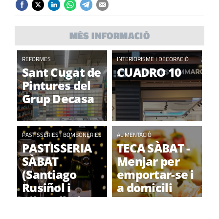
MÉS INFORMACIÓ
REFORMES
INTERIORISME I DECORACIÓ
Sant Cugat de
CUADRO 10
Pintures del
Grup Decasa
PASTISSERIES I BOMBONERIES
ALIMENTACIÓ
PASTISSERIA
TECA SÀBAT -
SÀBAT
Menjar per
(Santiago
emportar-se i
Rusiñol i
a domicili
Ribatallada)