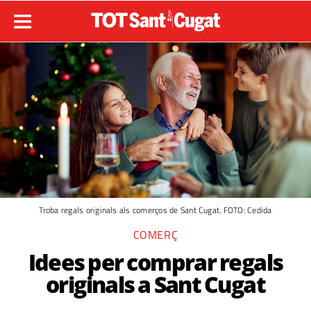
Troba regals originals als comerços de Sant Cugat. FOTO: Cedida
COMERÇ
Idees per comprar regals
originals a Sant Cugat