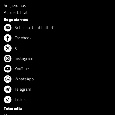
Segueix-nos
Accessibilitat
Segueix-nos
Subscriu-te al butlletí
Facebook
X
Instagram
YouTube
WhatsApp
Telegram
TikTok
Totmedia