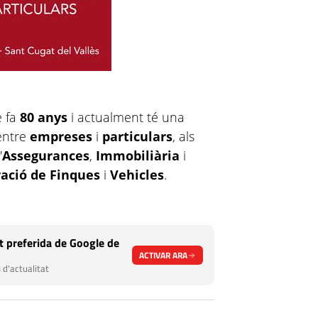
e fa
80 anys
i actualment té una
ntre
empreses
i
particulars
, als
'
Assegurances
,
Immobiliària
i
ació de Finques
i
Vehicles
.
 preferida de Google de
ACTIVAR ARA
 d'actualitat