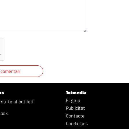
os
Totmedia
El grup
iu-te al butlletí
Publicitat
book
Contacte
Condicions