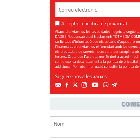
Accepto la
política de privacitat
Abans d’enviar-nos les teves dades llegeix la seg
DADES Responsable del tractament: TOTMEDIA COMUNIC
sol·licituds d’informació que els usuaris d’aquest for
l’interessat en enviar-nos el formulari amb les seves d
els prestadors de serveis necessaris per complir amb 
tercers. Drets que l’assisteixen: Te dret a accedir, rect
com s’explica detalladament a la política de privacitat,
addicional: Per més informació consultin la
política de
Segueix-nos a les xarxes
COME