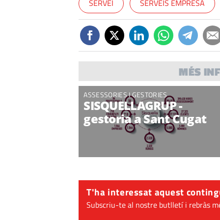
SERVEI
SERVEIS EMPRESA
MÉS IN
ASSESSORIES I GESTORIES
SISQUELLAGRUP -
gestoria a Sant Cugat
T'ha interessat aquest conting
Subscriu-te al nostre butlletí i rebràs m