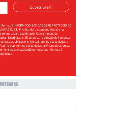
Subscriure'm
üent informació INFORMACIÓ BÀSICA SOBRE PROTECCIÓ DE
ACIÓ, S.L. Finalitat del tractament: Atendre les
mulari ens enviïn. Legitimació: Consentiment de
ades. Destinataris: El personal, la direcció de l’empesa i
les nostres obligacions. No cedirem les seves dades a
ificar i/o suprimir les seves dades, així com altres drets,
 dirigint-se a
privacitat@totmedia.cat
. Informació
 privacitat
.
NTARIS