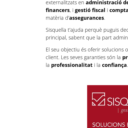
externalitzats en
administració d
financers
, i
gestió fiscal
i
compta
matèria d'
assegurances
.
Sisquella t'ajuda perquè puguis dedi
principal, sabent que la part admi
El seu objectiu és oferir solucions 
client. Les seves garanties són la
pr
la
professionalitat
i la
confiança