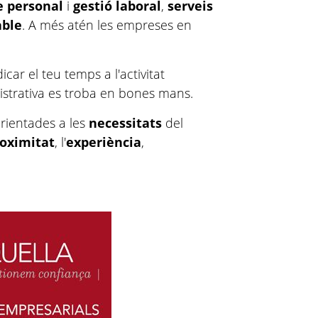
e personal
i
gestió laboral
,
serveis
ble
. A més atén les empreses en
car el teu temps a l'activitat
nistrativa es troba en bones mans.
orientades a les
necessitats
del
oximitat
, l'
experiència
,
.