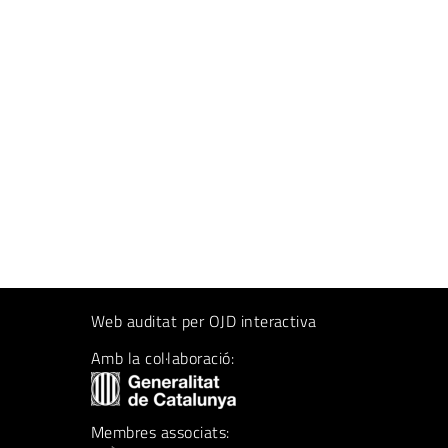
Web auditat per OJD interactiva
Amb la col·laboració:
Membres associats: