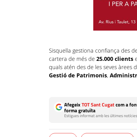
Sisquella gestiona confiança des d
cartera de més de
25.000 clients
e
quals atén des de les seves àrees d
Gestió de Patrimonis
,
Administr
Afegeix
TOT Sant Cugat
com a font
forma gratuïta
Estigues informat amb les últimes notícies