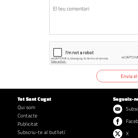
Tot Sant Cugat
Segueix-n
Qui som
Subscr
Contacte
Face
Publicitat
Subscriu-te al butlletí
X