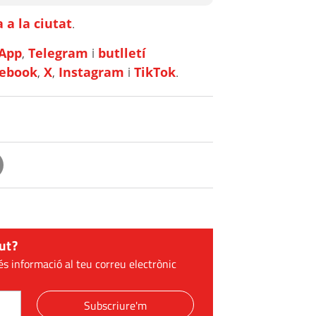
 a la ciutat
.
App
,
Telegram
i
butlletí
cebook
,
X
,
Instagram
i
TikTok
.
ut?
és informació al teu correu electrònic
Subscriure'm