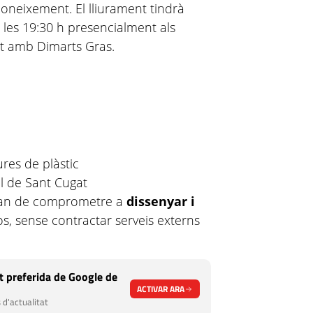
coneixement. El lliurament tindrà
 les 19:30 h presencialment als
nt amb Dimarts Gras.
iures de plàstic
al de Sant Cugat
'han de comprometre a
dissenyar i
os, sense contractar serveis externs
 preferida de Google de
ACTIVAR ARA
 d'actualitat