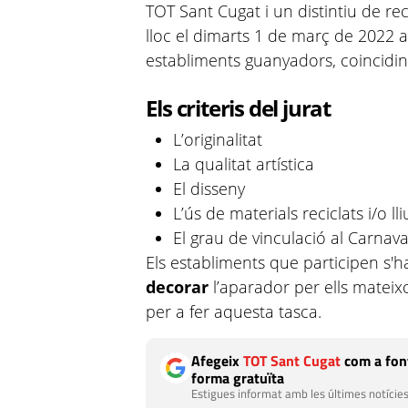
TOT Sant Cugat i un distintiu de re
lloc el dimarts 1 de març de 2022 a
establiments guanyadors, coincidi
Els criteris del jurat
L’originalitat
La qualitat artística
El disseny
L’ús de materials reciclats i/o ll
El grau de vinculació al Carnav
Els establiments que participen s
decorar
l’aparador per ells mateix
per a fer aquesta tasca.
Afegeix
TOT Sant Cugat
com a font
forma gratuïta
Estigues informat amb les últimes notícies