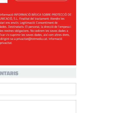
üent informació INFORMACIÓ BÀSICA SOBRE PROTECCIÓ DE
ACIÓ, S.L. Finalitat del tractament: Atendre les
mulari ens enviïn. Legitimació: Consentiment de
ades. Destinataris: El personal, la direcció de l’empesa i
les nostres obligacions. No cedirem les seves dades a
ificar i/o suprimir les seves dades, així com altres drets,
 dirigint-se a
privacitat@totmedia.cat
. Informació
 privacitat
.
NTARIS