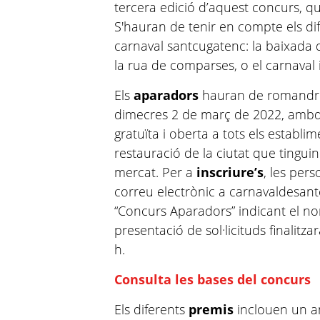
tercera edició d’aquest concurs, qu
S'hauran de tenir en compte els di
carnaval santcugatenc: la baixada de
la rua de comparses, o el carnaval i
Els
aparadors
hauran de romandre 
dimecres 2 de març de 2022, ambdós
gratuïta i oberta a tots els establi
restauració de la ciutat que tinguin
mercat. Per a
inscriure’s
, les per
correu electrònic a carnavaldesa
“Concurs Aparadors” indicant el nom
presentació de sol·licituds finalitza
h.
Consulta les bases del concurs
Els diferents
premis
inclouen un an