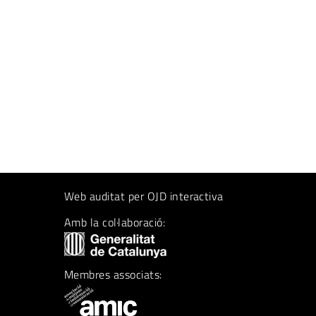
Web auditat per OJD interactiva
Amb la col·laboració:
Membres associats: