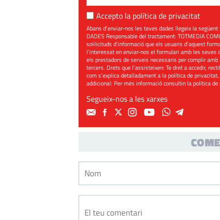
Accepto la
política de privacitat
Abans d’enviar-nos les teves dades llegeix la seg
DADES Responsable del tractament: TOTMEDIA COMUNIC
sol·licituds d’informació que els usuaris d’aquest for
l’interessat en enviar-nos el formulari amb les seves d
els prestadors de serveis necessaris per complir amb 
tercers. Drets que l’assisteixen: Te dret a accedir, rect
com s’explica detalladament a la política de privacitat,
addicional: Per més informació consultin la
política de
Segueix-nos a les xarxes
COME