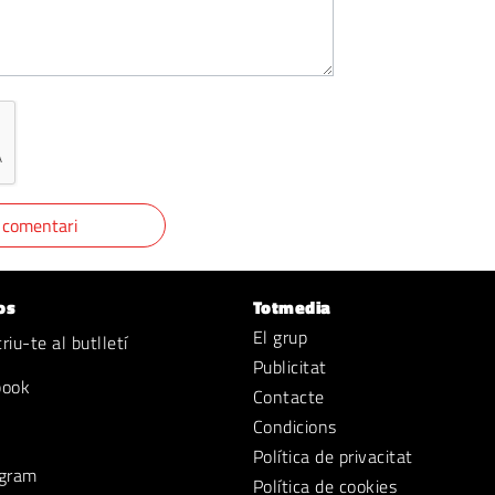
os
Totmedia
El grup
iu-te al butlletí
Publicitat
book
Contacte
Condicions
Política de privacitat
gram
Política de cookies