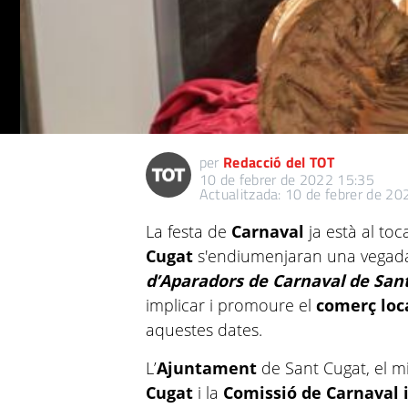
per
Redacció del TOT
10 de febrer de 2022 15:35
Actualitzada: 10 de febrer de 2
La festa de
Carnaval
ja està al toc
Cugat
s'endiumenjaran una vegada
d’Aparadors de Carnaval de Sant
implicar i promoure el
comerç loc
aquestes dates.
L’
Ajuntament
de Sant Cugat, el m
Cugat
i la
Comissió de Carnaval i