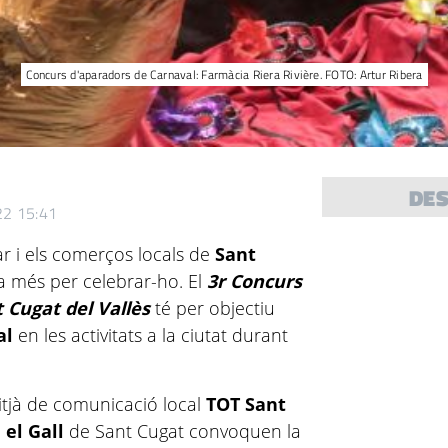
Concurs d'aparadors de Carnaval: Farmàcia Riera Rivière. FOTO: Artur Ribera
DE
022 15:41
ar i els comerços locals de
Sant
 més per celebrar-ho. El
3r Concurs
 Cugat del Vallès
té per objectiu
al
en les activitats a la ciutat durant
itjà de comunicació local
TOT Sant
 el Gall
de Sant Cugat convoquen la