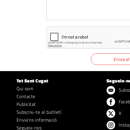
Tot Sant Cugat
Segueix-n
Qui som
Subscr
Contacte
Face
Publicitat
Subscriu-te al butlletí
X
Envia'ns informació
Insta
Segueix-nos