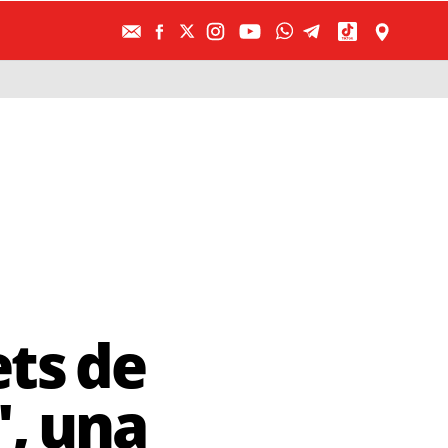
ets de
, una