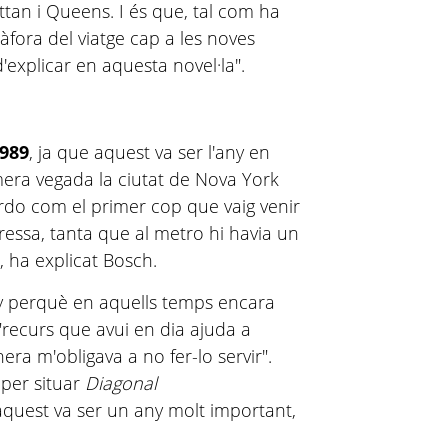
ttan i Queens. I és que, tal com ha
àfora del viatge cap a les noves
'explicar en aquesta novel·la".
1989
, ja que aquest va ser l'any en
mera vegada la ciutat de Nova York
rdo com el primer cop que vaig venir
essa, tanta que al metro hi havia un
", ha explicat Bosch.
ny perquè en aquells temps encara
recurs que avui en dia ajuda a
era m'obligava a no fer-lo servir".
 per situar
Diagonal
quest va ser un any molt important,