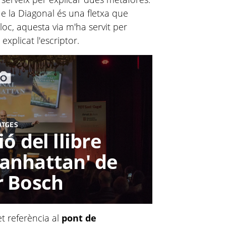
e la Diagonal és una fletxa que
lloc, aquesta via m'ha servit per
a explicat l'escriptor.
ATGES
́ del llibre
anhattan' de
r Bosch
t referència al
pont de