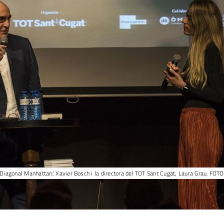
 'Diagonal Manhattan', Xavier Bosch i la directora del TOT Sant Cugat, Laura Grau. FOTO: