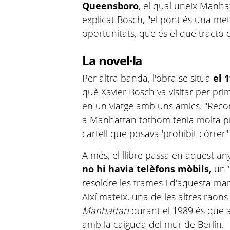
Queensboro
, el qual uneix Manha
explicat Bosch, "el pont és una met
oportunitats, que és el que tracto d
La novel·la
Per altra banda, l'obra se situa
el 
què Xavier Bosch va visitar per pri
en un viatge amb uns amics. "Reco
a Manhattan tothom tenia molta pr
cartell que posava 'prohibit córrer'
A més, el llibre passa en aquest a
no hi havia telèfons mòbils,
un "
resoldre les trames i d'aquesta man
Així mateix, una de les altres raons
Manhattan
durant el 1989 és que a
amb la caiguda del mur de Berlín.