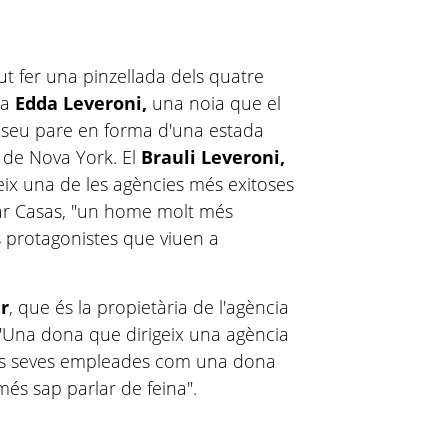
ut fer una pinzellada dels quatre
 a
Edda Leveroni,
una noia que el
l seu pare en forma d'una estada
a de Nova York. El
Brauli Leveroni,
geix una de les agències més exitoses
ar Casas, "un home molt més
s protagonistes que viuen a
er
, que és la propietària de l'agència
 "Una dona que dirigeix una agència
les seves empleades com una dona
és sap parlar de feina".