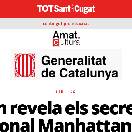
contingut promocionat
CULTURA
 revela els secr
gonal Manhattan'