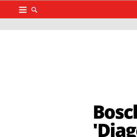
Bosch
'Dia