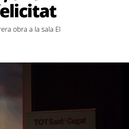
elicitat
era obra a la sala El