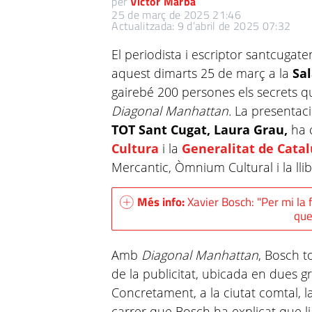
per
Víctor Marbà
25 de març de 2025 21:46
Actualitzada: 9 d’abril de 2025 07:32
El periodista i escriptor santcugat
aquest dimarts 25 de març a la
Sal
gairebé 200 persones els secrets qu
Diagonal Manhattan.
La presentac
TOT Sant Cugat, Laura Grau,
ha c
Cultura
i la
Generalitat de Cata
Mercantic, Òmnium Cultural i la llib
Més info:
Xavier Bosch: "Per mi la 
que
Amb
Diagonal Manhattan
, Bosch 
de la publicitat, ubicada en dues g
Concretament, a la ciutat comtal, la
carrer que Bosch ha explicat que li