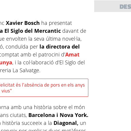
DE
enc
Xavier Bosch
ha presentat
a El Siglo del Mercantic
davant de
e envolten la seva última novel·la,
ió, conduïda per
la directora del
omptat amb el patrocini d'
Amat
lunya
, i la col·laboració d'El Siglo del
reria La Salvatge.
felicitat és l'absència de pors en els anys
 vius"
torna amb una història sobre el món
rans ciutats,
Barcelona i Nova York.
 història succeeix a la
Diagonal,
un
 serveix per explicar dues metàfores.