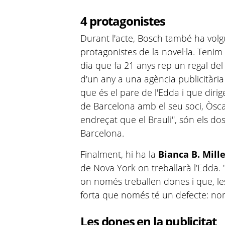
4 protagonistes
Durant l'acte, Bosch també ha volg
protagonistes de la novel·la. Tenim
dia que fa 21 anys rep un regal de
d'un any a una agència publicitàri
que és el pare de l'Edda i que diri
de Barcelona amb el seu soci, Òsc
endreçat que el Brauli", són els do
Barcelona.
Finalment, hi ha la
Bianca B. Mill
de Nova York on treballarà l'Edda.
on només treballen dones i que, 
forta que només té un defecte: nom
Les dones en la publicitat