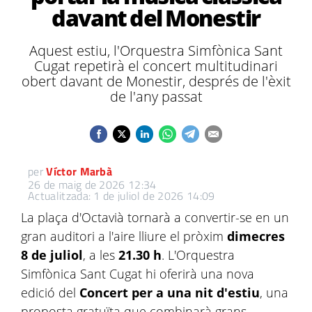
davant del Monestir
Aquest estiu, l'Orquestra Simfònica Sant
Cugat repetirà el concert multitudinari
obert davant de Monestir, després de l'èxit
de l'any passat
per
Víctor Marbà
26 de maig de 2026 12:34
Actualitzada: 1 de juliol de 2026 14:09
La plaça d'Octavià tornarà a convertir-se en un
gran auditori a l'aire lliure el pròxim
dimecres
8 de juliol
, a les
21.30 h
. L'Orquestra
Simfònica Sant Cugat hi oferirà una nova
edició del
Concert per a una nit d'estiu
, una
proposta gratuïta que combinarà grans