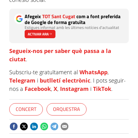
Afegeix
TOT Sant Cugat
com a font preferida
de Google de forma gratuïta
Estigues informat amb les últimes notícies d'actualitat
ACTIVAR ARA
Segueix-nos per saber què passa a la
ciutat
.
Subscriu-te gratuïtament al
WhatsApp
,
Telegram
i
butlletí electrònic
. I pots seguir-
nos a
Facebook
,
X
,
Instagram
i
TikTok
.
CONCERT
ORQUESTRA