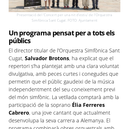
Presentació del 'Concert per una nit d'estiu' de l'Orquestra
Simfònica Sant Cugat. FOTO: Ajuntament
Un programa pensat per a tots els
públics
El director titular de l'Orquestra Simfònica Sant
Cugat,
Salvador Brotons
, ha explicat que el
repertori s'ha plantejat amb una clara voluntat
divulgativa, amb peces curtes i conegudes que
permetin que el públic gaudeixi de la música
independentment del seu coneixement previ
del món simfònic. La vetllada comptarà amb la
participació de la soprano
Élia Ferreres
Cabrero
, una jove cantant que actualment
desenvolupa la seva carrera a Alemanya. El
programa combinarà obres orquestrals amb