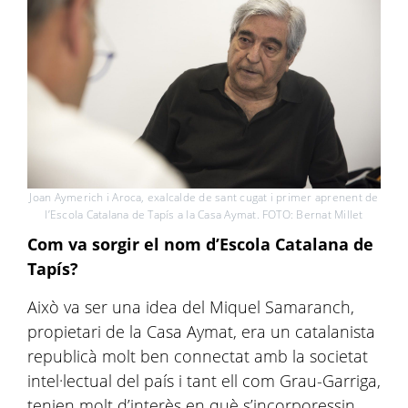
Joan Aymerich i Aroca, exalcalde de sant cugat i primer aprenent de
l’Escola Catalana de Tapís a la Casa Aymat. FOTO: Bernat Millet
Com va sorgir el nom d’Escola Catalana de
Tapís?
Això va ser una idea del Miquel Samaranch,
propietari de la Casa Aymat, era un catalanista
republicà molt ben connectat amb la societat
intel·lectual del país i tant ell com Grau-Garriga,
tenien molt d’interès en què s’incorporessin