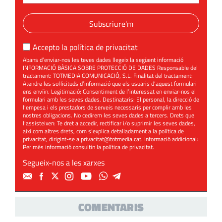
Subscriure'm
Accepto la
política de privacitat
Abans d’enviar-nos les teves dades llegeix la següent informació
INFORMACIÓ BÀSICA SOBRE PROTECCIÓ DE DADES Responsable del
tractament: TOTMEDIA COMUNICACIÓ, S.L. Finalitat del tractament:
Atendre les sol·licituds d’informació que els usuaris d’aquest formulari
ens enviïn. Legitimació: Consentiment de l’interessat en enviar-nos el
formulari amb les seves dades. Destinataris: El personal, la direcció de
l’empesa i els prestadors de serveis necessaris per complir amb les
nostres obligacions. No cedirem les seves dades a tercers. Drets que
l’assisteixen: Te dret a accedir, rectificar i/o suprimir les seves dades,
així com altres drets, com s’explica detalladament a la política de
privacitat, dirigint-se a
privacitat@totmedia.cat
. Informació addicional:
Per més informació consultin la
política de privacitat
.
Segueix-nos a les xarxes
COMENTARIS