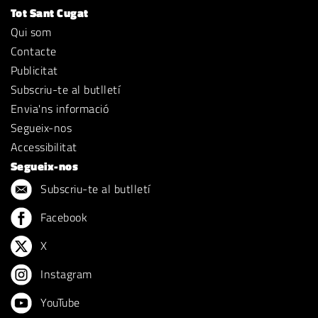
Tot Sant Cugat
Qui som
Contacte
Publicitat
Subscriu-te al butlletí
Envia'ns informació
Segueix-nos
Accessibilitat
Segueix-nos
Subscriu-te al butlletí
Facebook
X
Instagram
YouTube