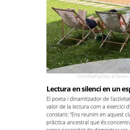
'Silent Reading Party' al Claustr
Lectura en silenci en un e
El poeta i dinamitzador de l’activita
valor de la lectura com a exercici 
constant: “Ens reunim en aquest c
pràctica ancestral que és concentr
sense necessitat de demostrar res,