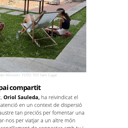
e del Monestir. FOTO: TOT Sant Cugat
spai compartit
t,
Oriol Sauleda,
ha reivindicat el
d’atenció en un context de dispersió
laustre tan preciós per fomentar una
ar-nos per viatjar a un altre món
 senzillament de connectar amb tu i