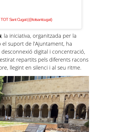
e TOT Sant Cugat (@totsantcugat)
s
, la iniciativa, organitzada per la
 el suport de l’Ajuntament, ha
e desconnexió digital i concentració,
estirat repartits pels diferents racons
e, llegint en silenci i al seu ritme.