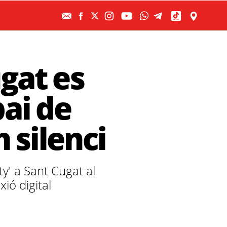
gat es
ai de
 silenci
ty' a Sant Cugat al
xió digital