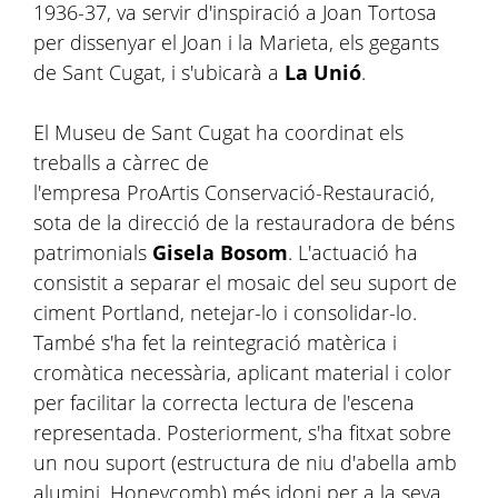
1936-37, va servir d'inspiració a Joan Tortosa
per dissenyar el Joan i la Marieta, els gegants
de Sant Cugat, i s'ubicarà a
La Unió
.
El Museu de Sant Cugat ha coordinat els
treballs a càrrec de
l'empresa ProArtis Conservació-Restauració,
sota de la direcció de la restauradora de béns
patrimonials
Gisela Bosom
. L'actuació ha
consistit a separar el mosaic del seu suport de
ciment Portland, netejar-lo i consolidar-lo.
També s'ha fet la reintegració matèrica i
cromàtica necessària, aplicant material i color
per facilitar la correcta lectura de l'escena
representada. Posteriorment, s'ha fitxat sobre
un nou suport (estructura de niu d'abella amb
alumini, Honeycomb) més idoni per a la seva