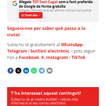
Afegeix
TOT Sant Cugat
com a font preferida
de Google de forma gratuïta
Estigues informat amb les últimes notícies d'actualitat
ACTIVAR ARA
Segueix-nos per saber què passa a la
ciutat
.
Subscriu-te gratuïtament al
WhatsApp
,
Telegram
i
butlletí electrònic
. I pots seguir-
nos a
Facebook
,
X
,
Instagram
i
TikTok
.
T'ha interessat aquest contingut?
Subscriu-te al nostre butlletí i rebràs més
informació al teu correu electrònic