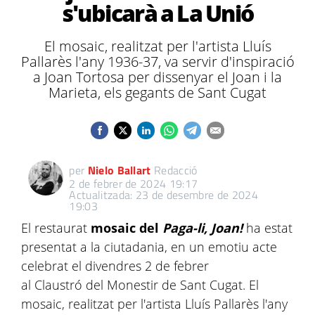
s'ubicarà a La Unió
El mosaic, realitzat per l'artista Lluís
Pallarès l'any 1936-37, va servir d'inspiració
a Joan Tortosa per dissenyar el Joan i la
Marieta, els gegants de Sant Cugat
per
Nielo Ballart
Redacció
2 de febrer de 2024 19:17
Actualitzada: 23 de desembre de 2024
19:03
El restaurat
mosaic del
Paga-li, Joan!
ha estat
presentat a la ciutadania, en un emotiu acte
celebrat el divendres 2 de febrer
al Claustró del Monestir de Sant Cugat. El
mosaic, realitzat per l'artista Lluís Pallarès l'any