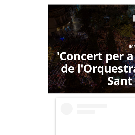
IM
'Concert per a 
de l'Orquestr
Sant