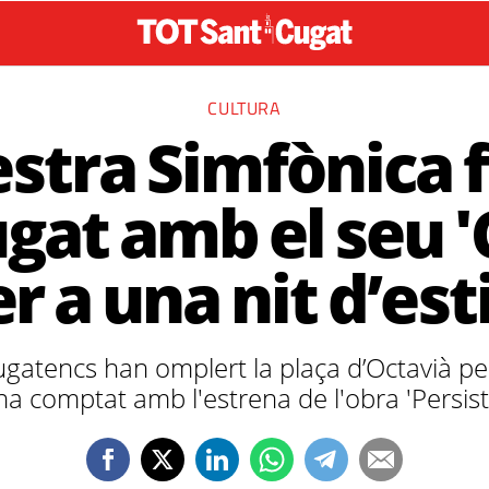
CULTURA
stra Simfònica f
gat amb el seu 
r a una nit d’est
atencs han omplert la plaça d’Octavià per
ha comptat amb l'estrena de l'obra 'Persist