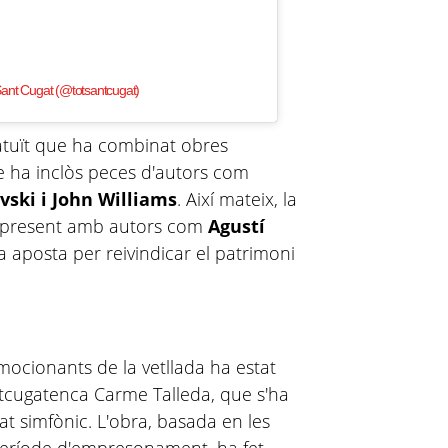
ant Cugat (@totsantcugat)
ratuït que ha combinat obres
e ha inclòs peces d'autors com
vski i John Williams
. Així mateix, la
t present amb autors com
Agustí
a aposta per reivindicar el patrimoni
ocionants de la vetllada ha estat
ntcugatenca Carme Talleda, que s'ha
t simfònic. L'obra, basada en les