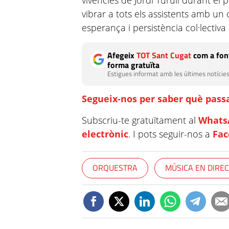
vivències de Jordi Turull durant e
vibrar a tots els assistents amb un c
esperança i persistència col·lectiva 
Afegeix
TOT Sant Cugat
com a font
forma gratuïta
Estigues informat amb les últimes notícies
Segueix-nos per saber què passa
Subscriu-te gratuïtament al
Whats
electrònic
. I pots seguir-nos a
Fa
ORQUESTRA
MÚSICA EN DIRE