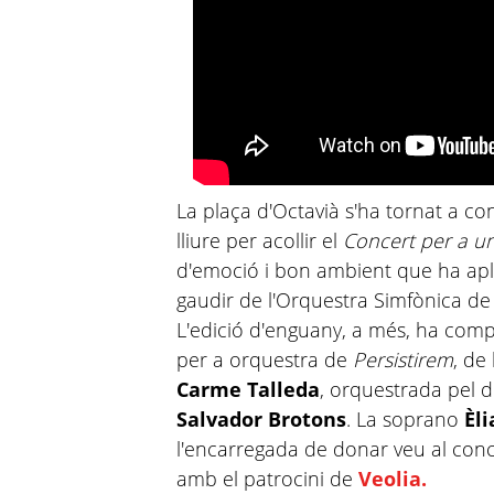
La plaça d'Octavià s'ha tornat a con
lliure per acollir el
Concert per a un
d'emoció i bon ambient que ha apl
gaudir de l'Orquestra Simfònica de 
L'edició d'enguany, a més, ha comp
per a orquestra de
Persistirem
, de
Carme Talleda
, orquestrada pel di
Salvador Brotons
. La soprano
Èl
l'encarregada de donar veu al con
amb el patrocini de
Veolia.