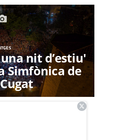
ATGES
una nit d’estiu'
a Simfònica de
 Cugat