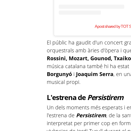
A post shared by TOT S
El públic ha gaudit d'un concert g
orquestrals amb àries d'òpera i qu
Rossini, Mozart, Gounod, Txaiko
música catalana també hi ha esta
Borgunyó
i
Joaquim Serra
, en un
musical propi.
L'estrena de
Persistirem
Un dels moments més esperats i em
l'estrena de
Persistirem
, de la sa
interpretat per primer cop en forma