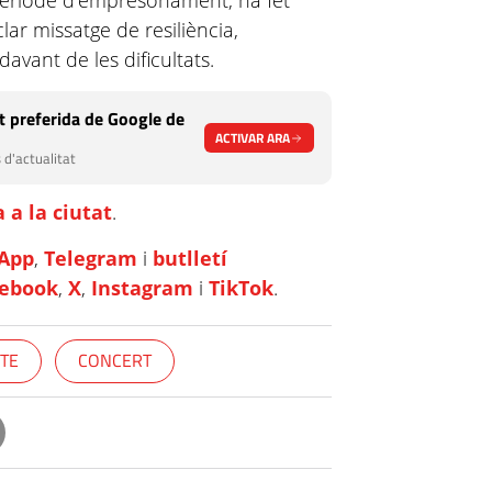
l període d'empresonament, ha fet
lar missatge de resiliència,
davant de les dificultats.
 preferida de Google de
ACTIVAR ARA
 d'actualitat
 a la ciutat
.
App
,
Telegram
i
butlletí
cebook
,
X
,
Instagram
i
TikTok
.
CTE
CONCERT