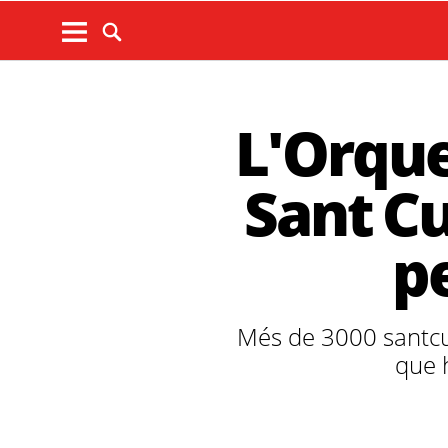
L'Orque
Sant Cu
pe
Més de 3000 santcug
que 