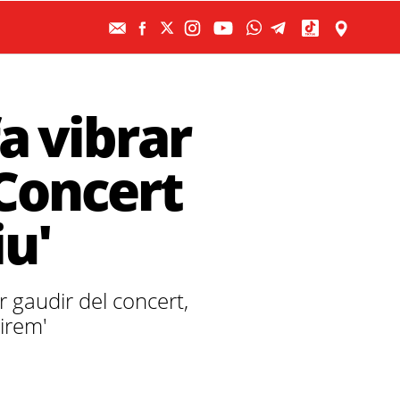
a vibrar
'Concert
iu'
 gaudir del concert,
irem'