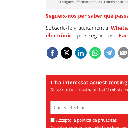
Estigues informat amb les últimes notícies
Segueix-nos per saber què passa
Subscriu-te gratuïtament al
Whats
electrònic
. I pots seguir-nos a
Fa
T'ha interessat aquest conting
Subscriu-te al nostre butlletí i rebràs m
Accepto la
política de privacitat
Abans d’enviar-nos les teves dades llegeix la seg