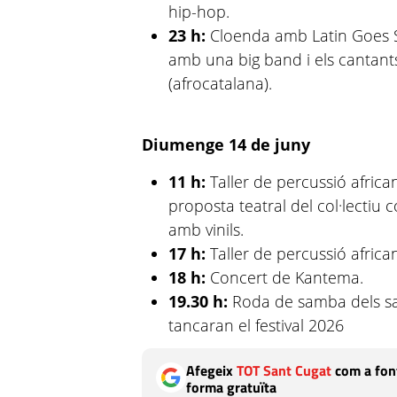
hip-hop.
23 h:
Cloenda amb Latin Goes S
amb una big band i els cantants
(afrocatalana).
Diumenge 14 de juny
11 h:
Taller de percussió afri
proposta teatral del col·lectiu
amb vinils.
17 h:
Taller de percussió afr
18 h:
Concert de Kantema.
19.30 h:
Roda de samba dels s
tancaran el festival 2026
Afegeix
TOT Sant Cugat
com a font
forma gratuïta