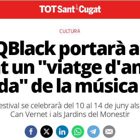
CULTURA
tQBlack portarà a
t un "viatge d'an
da" de la música
estival se celebrarà del 10 al 14 de juny al
Can Vernet i als Jardins del Monestir