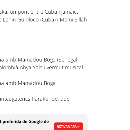
ka, un pont entre Cuba i Jamaica
 Lenin Guiriloco (Cuba) i Memi Sillah
cana amb Mamadou Boga (Senegal),
 colombià Abya Yala i vermut musical
icana amb Mamadou Boga
antcugatencs Parakundé, que
 preferida de Google de
ACTIVAR ARA