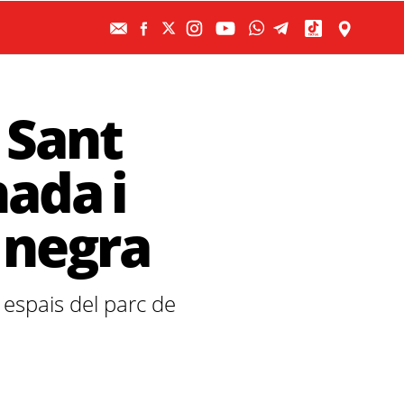
 Sant
ada i
 negra
s espais del parc de