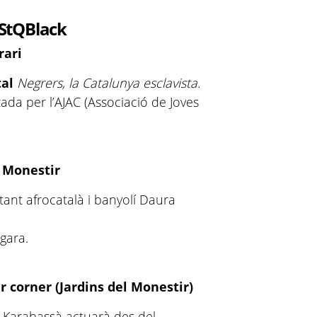
StQBlack
rari
al
Negrers, la Catalunya esclavista.
ada per l’AJAC (Associació de Joves
l Monestir
tant afrocatalà i banyolí Daura
gara.
r corner (Jardins del Monestir)
l Karabassà actuarà des del