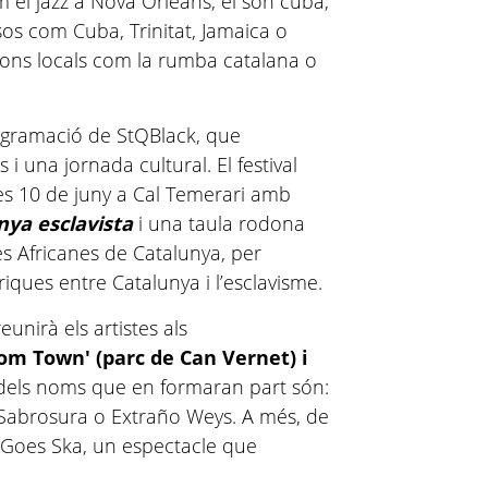
m el jazz a Nova Orleans, el son cubà,
ïsos com Cuba, Trinitat, Jamaica o
ssions locals com la rumba catalana o
rogramació de StQBlack, que
 i una jornada cultural. El festival
res 10 de juny a Cal Temerari amb
nya esclavista
i una taula rodona
es Africanes de Catalunya, per
iques entre Catalunya i l’esclavisme.
eunirà els artistes als
dom Town' (parc de Can Vernet) i
dels noms que en formaran part són:
Sabrosura o Extraño Weys. A més, de
 Goes Ska, un espectacle que