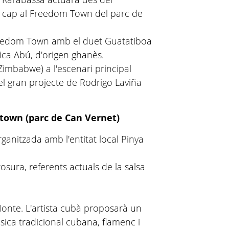
ic cap al Freedom Town del parc de
reedom Town amb el duet Guatatiboa
sica Abú, d'origen ghanès.
imbabwe) a l'escenari principal
l gran projecte de Rodrigo Laviña
 town (parc de Can Vernet)
ganitzada amb l'entitat local Pinya
sura, referents actuals de la salsa
onte. L'artista cubà proposarà un
ica tradicional cubana, flamenc i