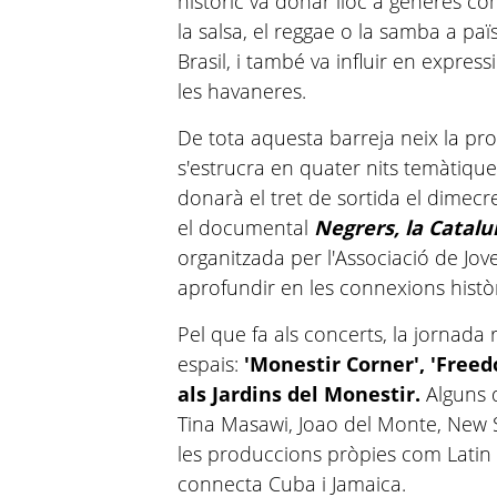
històric va donar lloc a gèneres co
la salsa, el reggae o la samba a pa
Brasil, i també va influir en expre
les havaneres.
De tota aquesta barreja neix la p
s'estrucra en quater nits temàtiques
donarà el tret de sortida el dimec
el documental
Negrers, la Catalu
organitzada per l'Associació de Jov
aprofundir en les connexions històr
Pel que fa als concerts, la jornada r
espais:
'Monestir Corner', 'Free
als Jardins del Monestir.
Alguns 
Tina Masawi, Joao del Monte, New 
les produccions pròpies com Latin
connecta Cuba i Jamaica.