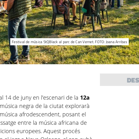
Festival de música StQBlack al parc de Can Vernet. FOTO: Joana Arribas
DE
l 14 de juny en l'escenari de la
12a
de música negra de la ciutat explorarà
a música afrodescendent, posant el
tissatge entre la música africana de
adicions europees. Aquest procés