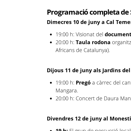
Programació completa de 
Dimecres 10 de juny a Cal Teme
19:00 h: Visionat del
document
20:00 h:
Taula rodona
organitz
Africans de Catalunya).
Dijous 11 de juny als Jardins de
19:00 h:
Pregó
a càrrec del can
Mangara.
20:00 h: Concert de Daura Man
Divendres 12 de juny al Monesti
19 h:
El grup de percussió loca