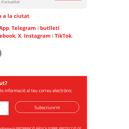
 d'actualitat
 a la ciutat
.
App
,
Telegram
i
butlletí
cebook
,
X
,
Instagram
i
TikTok
.
ut?
és informació al teu correu electrònic
Subscriure'm
üent informació INFORMACIÓ BÀSICA SOBRE PROTECCIÓ DE