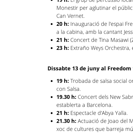
Monestir per aglutinar el públ
Can Vernet.
20 h:
Inauguració de l'espai F
a la cabina, amb la cantant Jes
21 h:
Concert de Tina Masawi (Z
23 h:
Extraño Weys Orchestra, e
Dissabte 13 de juny al Freedom
19 h:
Trobada de salsa social or
con Salsa.
19.30 h:
Concert dels New Sabro
establerta a Barcelona.
21 h:
Espectacle d'Abya Yalla.
21.30 h:
Actuació de Joao del M
xoc de cultures que barreja mús