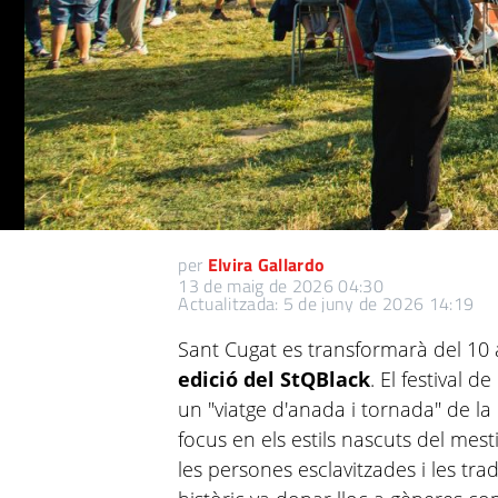
per
Elvira Gallardo
13 de maig de 2026 04:30
Actualitzada: 5 de juny de 2026 14:19
Sant Cugat es transformarà del 10 a
edició del StQBlack
. El festival 
un "viatge d'anada i tornada" de l
focus en els estils nascuts del mes
les persones esclavitzades i les tr